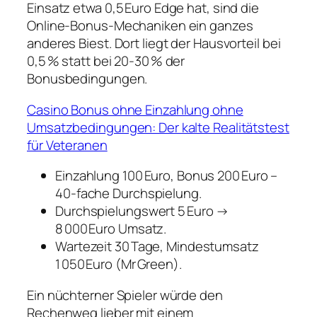
Einsatz etwa 0,5 Euro Edge hat, sind die
Online‑Bonus‑Mechaniken ein ganzes
anderes Biest. Dort liegt der Hausvorteil bei
0,5 % statt bei 20‑30 % der
Bonusbedingungen.
Casino Bonus ohne Einzahlung ohne
Umsatzbedingungen: Der kalte Realitätstest
für Veteranen
Einzahlung 100 Euro, Bonus 200 Euro –
40‑fache Durchspielung.
Durchspielungswert 5 Euro →
8 000 Euro Umsatz.
Wartezeit 30 Tage, Mindestumsatz
1 050 Euro (Mr Green).
Ein nüchterner Spieler würde den
Rechenweg lieber mit einem