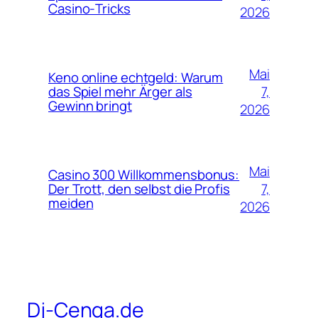
Casino‑Tricks
2026
Mai
Keno online echtgeld: Warum
7,
das Spiel mehr Ärger als
Gewinn bringt
2026
Mai
Casino 300 Willkommensbonus:
7,
Der Trott, den selbst die Profis
meiden
2026
Dj-Cenga.de