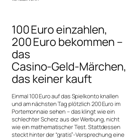
100 Euro einzahlen,
200 Euro bekommen –
das
Casino‑Geld‑Märchen,
das keiner kauft
Einmal 100 Euro auf das Spielkonto knallen
und am nächsten Tag plötzlich 200 Euro im
Portemonnaie sehen – das klingt wie ein
schlechter Scherz aus der Werbung, nicht
wie ein mathematischer Test. Stattdessen
steckt hinter der “gratis”‑Versprechung eine