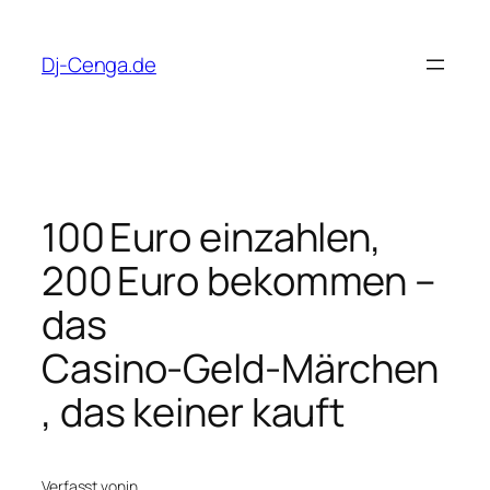
Zum
Inhalt
Dj-Cenga.de
springen
100 Euro einzahlen,
200 Euro bekommen –
das
Casino‑Geld‑Märchen
, das keiner kauft
Verfasst von
in