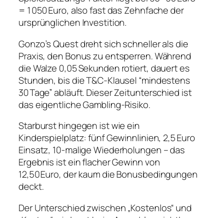
= 1 050 Euro, also fast das Zehnfache der
ursprünglichen Investition.
Gonzo’s Quest dreht sich schneller als die
Praxis, den Bonus zu entsperren. Während
die Walze 0,05 Sekunden rotiert, dauert es
Stunden, bis die T&C‑Klausel “mindestens
30 Tage” abläuft. Dieser Zeitunterschied ist
das eigentliche Gambling‑Risiko.
Starburst hingegen ist wie ein
Kinderspielplatz: fünf Gewinnlinien, 2,5 Euro
Einsatz, 10‑malige Wiederholungen – das
Ergebnis ist ein flacher Gewinn von
12,50 Euro, der kaum die Bonusbedingungen
deckt.
Der Unterschied zwischen „Kostenlos“ und