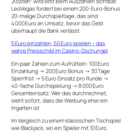
„Kosten“ wird erst beim Auszahlen sichtbar.
LeoVegas fordert bei einem 200‑Euro‑Bonus
20‑malige Durchspieltage, das sind
4 000 Euro an Umsatz, bevor das Geld
überhaupt die Bank verlässt.
5 Euro einzahlen, 50 Euro spielen – das
wahre Preisschild im Casino‑Dschungel
Ein paar Zahlen zum Aufrütteln: 100 Euro
Einzahlung → 200 Euro Bonus → 30 Tage
Sperrfrist → 5 Euro Einsatz pro Runde →
40‑fache Durchspielung → 8 000 Euro
Gesamteinsatz. Wer das durchrechnet,
sieht sofort, dass die Werbung eher ein
Irrgarten ist.
Im Vergleich zu einem klassischen Tischspiel
wie Blackjack, wo ein Spieler mit 10 Euro