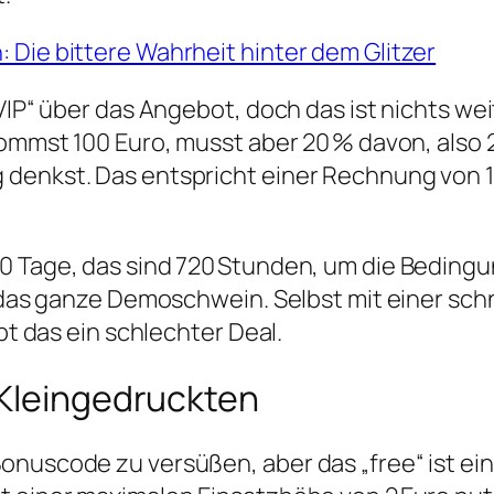
 Die bittere Wahrheit hinter dem Glitzer
VIP“ über das Angebot, doch das ist nichts wei
ekommst 100 Euro, musst aber 20 % davon, als
denkst. Das entspricht einer Rechnung von 1
0 Tage, das sind 720 Stunden, um die Bedingu
t das ganze Demoschwein. Selbst mit einer schn
bt das ein schlechter Deal.
 Kleingedruckten
onuscode zu versüßen, aber das „free“ ist ein