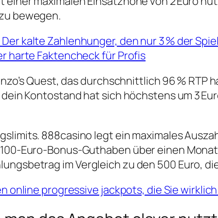
t einer maximalen Einsatzhöhe von 2 Euro nutz
 zu bewegen.
Der kalte Zahlenhunger, den nur 3 % der Spie
r harte Faktencheck für Profis
Gonzo’s Quest, das durchschnittlich 96 % RTP h
 dein Kontostand hat sich höchstens um 3 Eur
slimits. 888casino legt ein maximales Ausza
s 100‑Euro‑Bonus-Guthaben über einen Monat 
ungsbetrag im Vergleich zu den 500 Euro, die 
n online progressive jackpots, die Sie wirklic