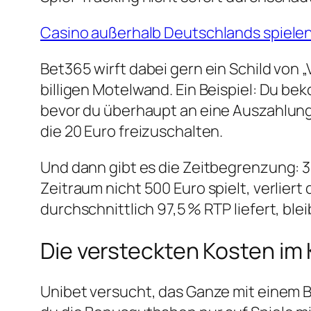
Casino außerhalb Deutschlands spielen:
Bet365 wirft dabei gern ein Schild von „
billigen Motelwand. Ein Beispiel: Du b
bevor du überhaupt an eine Auszahlung 
die 20 Euro freizuschalten.
Und dann gibt es die Zeitbegrenzung: 3
Zeitraum nicht 500 Euro spielt, verlier
durchschnittlich 97,5 % RTP liefert, blei
Die versteckten Kosten im
Unibet versucht, das Ganze mit einem B