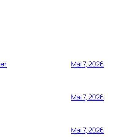
ler
Mai 7, 2026
Mai 7, 2026
Mai 7, 2026