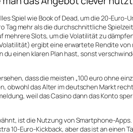
e man das Angebot clever nutzt
volles Spiel wie Book of Dead, um die 20‑Eur
pro Tag mehr als die durchschnittliche Spielze
uf mehrere Slots, um die Volatilität zu dämpfen
 Volatilität) ergibt eine erwartete Rendite von
du einen klaren Plan hast, sonst verschwinden
 übersehen, dass die meisten „100 euro ohne e
, obwohl das Alter im deutschen Markt rechtlic
nmeldung, weil das Casino dann das Konto sper
rwähnt, ist die Nutzung von Smartphone‑Apps.
a 10‑Euro‑Kickback, aber das ist an einen Ta