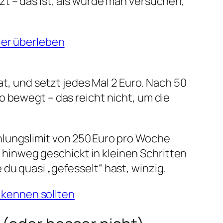
t – das ist, als würde man versuchen,
ler überleben
at, und setzt jedes Mal 2 Euro. Nach 50
o bewegt – das reicht nicht, um die
hlungslimit von 250 Euro pro Woche
hinweg geschickt in kleinen Schritten
du quasi „gefesselt“ hast, winzig.
h kennen sollten