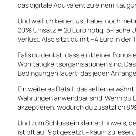
das digitale Äquivalent zu einem Kaugu
Und weil ich keine Lust habe, noch meh
20 % Umsatz = 20 Euro nötig, 5‑fache U
Verlust. Also sitzt du mit –4 Euro in de
Falls du denkst, dass ein kleiner Bonus 
Wohltätigkeitsorganisationen sind. Das 
Bedingungen lauert, das jeden Anfänger
Ein weiteres Detail, das selten erwähn
Währungen anwendbar sind. Wenn du Eur
akzeptieren, wodurch du zusätzlich 8 %
Und zum Schluss ein kleiner Hinweis, d
ist oft auf 9 pt gesetzt – kaum zu lesen