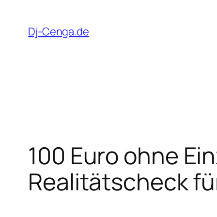
Zum
Inhalt
Dj-Cenga.de
springen
100 Euro ohne Ein
Realitätscheck fü