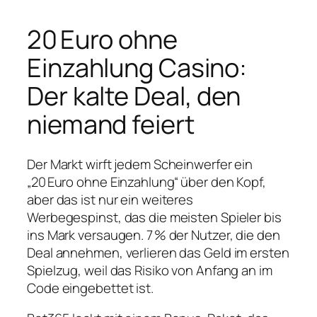
20 Euro ohne
Einzahlung Casino:
Der kalte Deal, den
niemand feiert
Der Markt wirft jedem Scheinwerfer ein
„20 Euro ohne Einzahlung“ über den Kopf,
aber das ist nur ein weiteres
Werbegespinst, das die meisten Spieler bis
ins Mark versaugen. 7 % der Nutzer, die den
Deal annehmen, verlieren das Geld im ersten
Spielzug, weil das Risiko von Anfang an im
Code eingebettet ist.