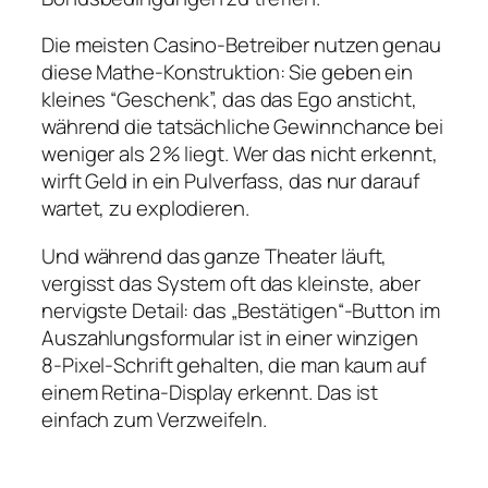
Die meisten Casino‑Betreiber nutzen genau
diese Mathe‑Konstruktion: Sie geben ein
kleines “Geschenk”, das das Ego ansticht,
während die tatsächliche Gewinnchance bei
weniger als 2 % liegt. Wer das nicht erkennt,
wirft Geld in ein Pulverfass, das nur darauf
wartet, zu explodieren.
Und während das ganze Theater läuft,
vergisst das System oft das kleinste, aber
nervigste Detail: das „Bestätigen“-Button im
Auszahlungsformular ist in einer winzigen
8‑Pixel‑Schrift gehalten, die man kaum auf
einem Retina‑Display erkennt. Das ist
einfach zum Verzweifeln.