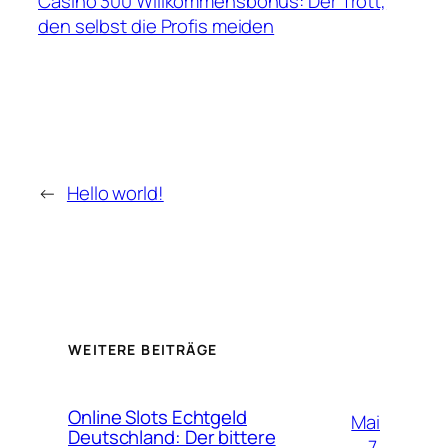
Casino 300 Willkommensbonus: Der Trott,
den selbst die Profis meiden
←
Hello world!
WEITERE BEITRÄGE
Online Slots Echtgeld
Mai
Deutschland: Der bittere
7,