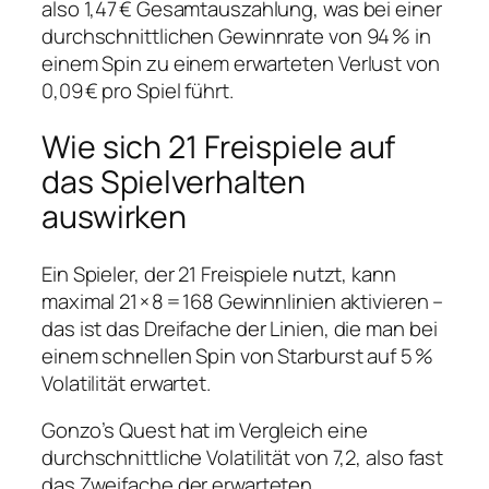
also 1,47 € Gesamtauszahlung, was bei einer
durchschnittlichen Gewinnrate von 94 % in
einem Spin zu einem erwarteten Verlust von
0,09 € pro Spiel führt.
Wie sich 21 Freispiele auf
das Spielverhalten
auswirken
Ein Spieler, der 21 Freispiele nutzt, kann
maximal 21 × 8 = 168 Gewinnlinien aktivieren –
das ist das Dreifache der Linien, die man bei
einem schnellen Spin von Starburst auf 5 %
Volatilität erwartet.
Gonzo’s Quest hat im Vergleich eine
durchschnittliche Volatilität von 7,2, also fast
das Zweifache der erwarteten