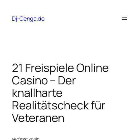
Zum
Inhalt
Dj-Cenga.de
springen
21 Freispiele Online
Casino – Der
knallharte
Realitätscheck für
Veteranen
Verfasst von
in