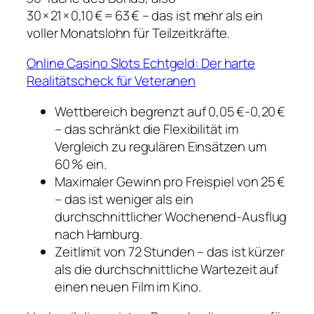
30 × 21 × 0,10 € = 63 € – das ist mehr als ein
voller Monatslohn für Teilzeitkräfte.
Online Casino Slots Echtgeld: Der harte
Realitätscheck für Veteranen
Wettbereich begrenzt auf 0,05 €‑0,20 €
– das schränkt die Flexibilität im
Vergleich zu regulären Einsätzen um
60 % ein.
Maximaler Gewinn pro Freispiel von 25 €
– das ist weniger als ein
durchschnittlicher Wochenend‑Ausflug
nach Hamburg.
Zeitlimit von 72 Stunden – das ist kürzer
als die durchschnittliche Wartezeit auf
einen neuen Film im Kino.