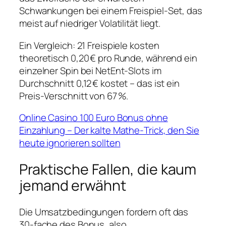
Schwankungen bei einem Freispiel‑Set, das
meist auf niedriger Volatilität liegt.
Ein Vergleich: 21 Freispiele kosten
theoretisch 0,20 € pro Runde, während ein
einzelner Spin bei NetEnt‑Slots im
Durchschnitt 0,12 € kostet – das ist ein
Preis‑Verschnitt von 67 %.
Online Casino 100 Euro Bonus ohne
Einzahlung – Der kalte Mathe‑Trick, den Sie
heute ignorieren sollten
Praktische Fallen, die kaum
jemand erwähnt
Die Umsatzbedingungen fordern oft das
30‑fache des Bonus, also