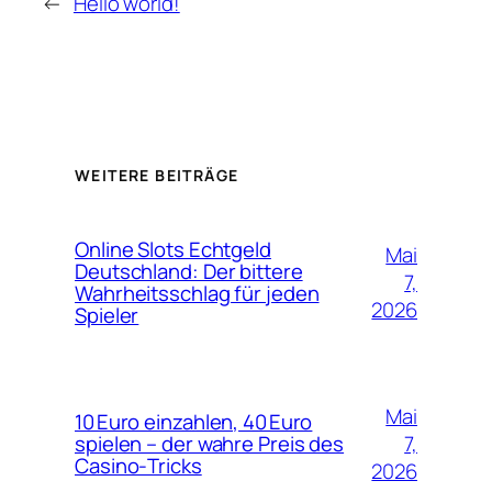
←
Hello world!
WEITERE BEITRÄGE
Online Slots Echtgeld
Mai
Deutschland: Der bittere
7,
Wahrheitsschlag für jeden
2026
Spieler
Mai
10 Euro einzahlen, 40 Euro
7,
spielen – der wahre Preis des
Casino‑Tricks
2026