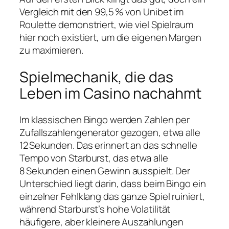
Vergleich mit den 99,5 % von Unibet im
Roulette demonstriert, wie viel Spielraum
hier noch existiert, um die eigenen Margen
zu maximieren.
Spielmechanik, die das
Leben im Casino nachahmt
Im klassischen Bingo werden Zahlen per
Zufallszahlengenerator gezogen, etwa alle
12 Sekunden. Das erinnert an das schnelle
Tempo von Starburst, das etwa alle
8 Sekunden einen Gewinn ausspielt. Der
Unterschied liegt darin, dass beim Bingo ein
einzelner Fehlklang das ganze Spiel ruiniert,
während Starburst’s hohe Volatilität
häufigere, aber kleinere Auszahlungen