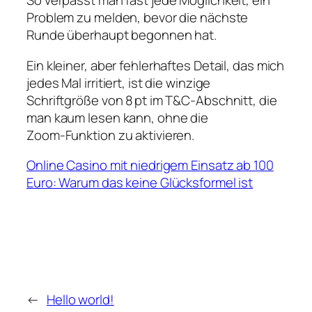
So verpasst man fast jede Möglichkeit, ein
Problem zu melden, bevor die nächste
Runde überhaupt begonnen hat.
Ein kleiner, aber fehlerhaftes Detail, das mich
jedes Mal irritiert, ist die winzige
Schriftgröße von 8 pt im T&C‑Abschnitt, die
man kaum lesen kann, ohne die
Zoom‑Funktion zu aktivieren.
Online Casino mit niedrigem Einsatz ab 100
Euro: Warum das keine Glücksformel ist
←
Hello world!