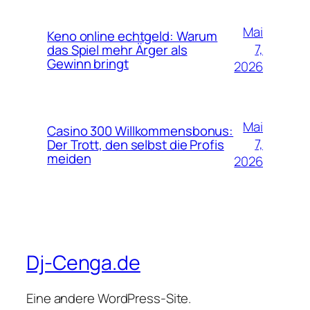
Mai
Keno online echtgeld: Warum
7,
das Spiel mehr Ärger als
Gewinn bringt
2026
Mai
Casino 300 Willkommensbonus:
7,
Der Trott, den selbst die Profis
meiden
2026
Dj-Cenga.de
Eine andere WordPress-Site.