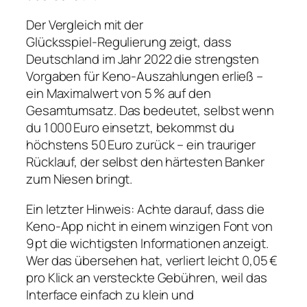
Der Vergleich mit der
Glücksspiel‑Regulierung zeigt, dass
Deutschland im Jahr 2022 die strengsten
Vorgaben für Keno‑Auszahlungen erließ –
ein Maximalwert von 5 % auf den
Gesamtumsatz. Das bedeutet, selbst wenn
du 1 000 Euro einsetzt, bekommst du
höchstens 50 Euro zurück – ein trauriger
Rücklauf, der selbst den härtesten Banker
zum Niesen bringt.
Ein letzter Hinweis: Achte darauf, dass die
Keno‑App nicht in einem winzigen Font von
9 pt die wichtigsten Informationen anzeigt.
Wer das übersehen hat, verliert leicht 0,05 €
pro Klick an versteckte Gebühren, weil das
Interface einfach zu klein und