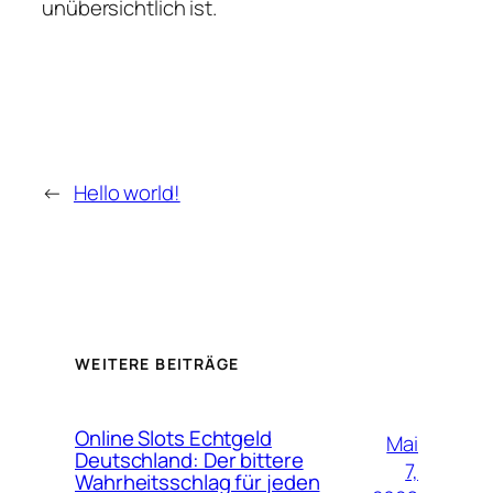
unübersichtlich ist.
←
Hello world!
WEITERE BEITRÄGE
Online Slots Echtgeld
Mai
Deutschland: Der bittere
7,
Wahrheitsschlag für jeden