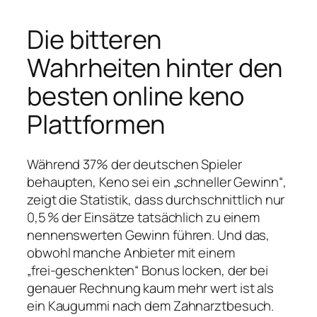
Die bitteren
Wahrheiten hinter den
besten online keno
Plattformen
Während 37% der deutschen Spieler
behaupten, Keno sei ein „schneller Gewinn“,
zeigt die Statistik, dass durchschnittlich nur
0,5 % der Einsätze tatsächlich zu einem
nennenswerten Gewinn führen. Und das,
obwohl manche Anbieter mit einem
„frei‑geschenkten“ Bonus locken, der bei
genauer Rechnung kaum mehr wert ist als
ein Kaugummi nach dem Zahnarztbesuch.