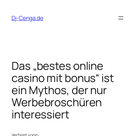
Zum
Inhalt
Dj-Cenga.de
springen
Das „bestes online
casino mit bonus“ ist
ein Mythos, der nur
Werbebroschüren
interessiert
Verfasst von
in