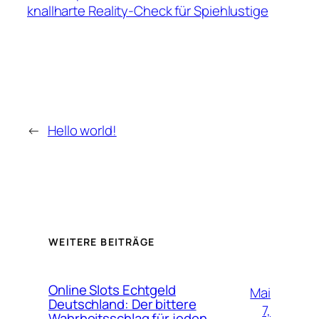
knallharte Reality‑Check für Spiehlustige
←
Hello world!
WEITERE BEITRÄGE
Online Slots Echtgeld
Mai
Deutschland: Der bittere
7,
Wahrheitsschlag für jeden