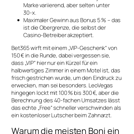
Marke variierend, aber selten unter
30‑x.
Maximaler Gewinn aus Bonus 5 % – das
ist die Obergrenze, die selbst der
Casino‑Betreiber akzeptiert.
Bet365 wirft mit einem „VIP‑Geschenk“ von
150 € in die Runde, dabei vergessen sie,
dass „VIP“ hier nur ein Kürzel für ein
halbwertiges Zimmer in einem Motel ist, das
frisch gestrichen wurde, um den Eindruck zu
erwecken, man sei besonders. LeoVegas
hingegen lockt mit 100 % bis 300 €, aber die
Berechnung des 40‑fachen Umsatzes lässt
das echte „Free“ schneller verschwinden als
ein kostenloser Lutscher beim Zahnarzt.
Warum die meisten Boni ein