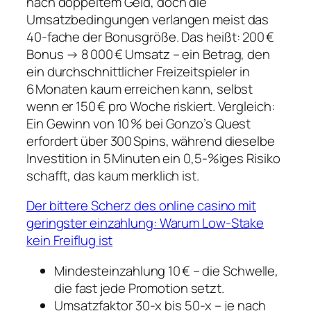
nach doppeltem Geld, doch die
Umsatzbedingungen verlangen meist das
40‑fache der Bonusgröße. Das heißt: 200 €
Bonus → 8 000 € Umsatz – ein Betrag, den
ein durchschnittlicher Freizeitspieler in
6 Monaten kaum erreichen kann, selbst
wenn er 150 € pro Woche riskiert. Vergleich:
Ein Gewinn von 10 % bei Gonzo’s Quest
erfordert über 300 Spins, während dieselbe
Investition in 5 Minuten ein 0,5‑%iges Risiko
schafft, das kaum merklich ist.
Der bittere Scherz des online casino mit
geringster einzahlung: Warum Low‑Stake
kein Freiflug ist
Mindesteinzahlung 10 € – die Schwelle,
die fast jede Promotion setzt.
Umsatzfaktor 30‑x bis 50‑x – je nach