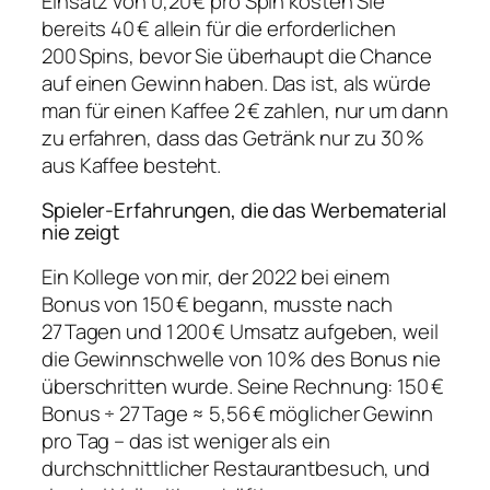
Einsatz von 0,20 € pro Spin kosten Sie
bereits 40 € allein für die erforderlichen
200 Spins, bevor Sie überhaupt die Chance
auf einen Gewinn haben. Das ist, als würde
man für einen Kaffee 2 € zahlen, nur um dann
zu erfahren, dass das Getränk nur zu 30 %
aus Kaffee besteht.
Spieler‑Erfahrungen, die das Werbematerial
nie zeigt
Ein Kollege von mir, der 2022 bei einem
Bonus von 150 € begann, musste nach
27 Tagen und 1 200 € Umsatz aufgeben, weil
die Gewinnschwelle von 10 % des Bonus nie
überschritten wurde. Seine Rechnung: 150 €
Bonus ÷ 27 Tage ≈ 5,56 € möglicher Gewinn
pro Tag – das ist weniger als ein
durchschnittlicher Restaurantbesuch, und