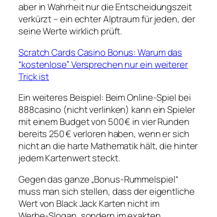
aber in Wahrheit nur die Entscheidungszeit
verkürzt – ein echter Alptraum für jeden, der
seine Werte wirklich prüft.
Scratch Cards Casino Bonus: Warum das
“kostenlose” Versprechen nur ein weiterer
Trick ist
Ein weiteres Beispiel: Beim Online‑Spiel bei
888casino (nicht verlinken) kann ein Spieler
mit einem Budget von 500 € in vier Runden
bereits 250 € verloren haben, wenn er sich
nicht an die harte Mathematik hält, die hinter
jedem Kartenwert steckt.
Gegen das ganze „Bonus‑Rummelspiel“
muss man sich stellen, dass der eigentliche
Wert von Black Jack Karten nicht im
Werbe‑Slogan, sondern im exakten