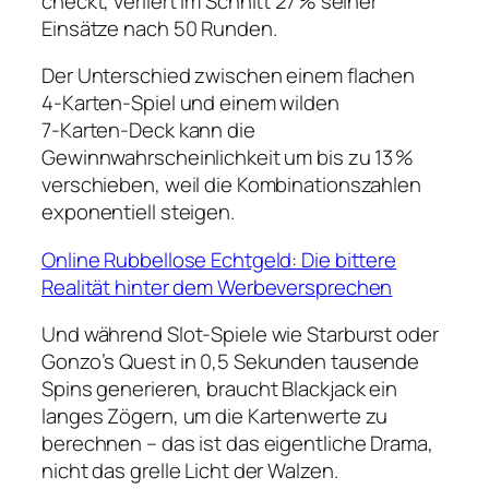
checkt, verliert im Schnitt 27 % seiner
Einsätze nach 50 Runden.
Der Unterschied zwischen einem flachen
4‑Karten‑Spiel und einem wilden
7‑Karten‑Deck kann die
Gewinnwahrscheinlichkeit um bis zu 13 %
verschieben, weil die Kombinationszahlen
exponentiell steigen.
Online Rubbellose Echtgeld: Die bittere
Realität hinter dem Werbeversprechen
Und während Slot‑Spiele wie Starburst oder
Gonzo’s Quest in 0,5 Sekunden tausende
Spins generieren, braucht Blackjack ein
langes Zögern, um die Kartenwerte zu
berechnen – das ist das eigentliche Drama,
nicht das grelle Licht der Walzen.