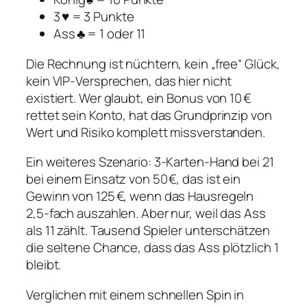
3 ♥ = 3 Punkte
Ass ♣ = 1 oder 11
Die Rechnung ist nüchtern, kein „free“ Glück,
kein VIP‑Versprechen, das hier nicht
existiert. Wer glaubt, ein Bonus von 10 €
rettet sein Konto, hat das Grundprinzip von
Wert und Risiko komplett missverstanden.
Ein weiteres Szenario: 3‑Karten‑Hand bei 21
bei einem Einsatz von 50 €, das ist ein
Gewinn von 125 €, wenn das Hausregeln
2,5‑fach auszahlen. Aber nur, weil das Ass
als 11 zählt. Tausend Spieler unterschätzen
die seltene Chance, dass das Ass plötzlich 1
bleibt.
Verglichen mit einem schnellen Spin in