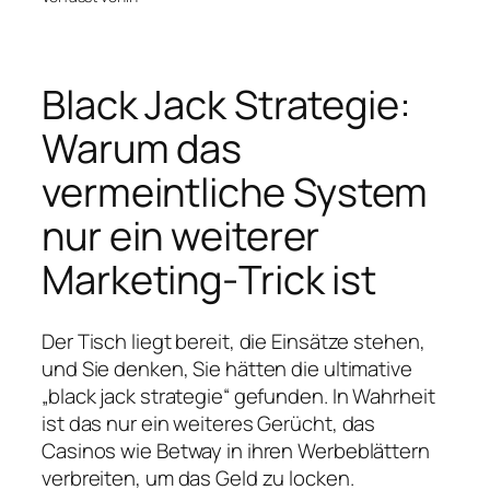
Black Jack Strategie:
Warum das
vermeintliche System
nur ein weiterer
Marketing‑Trick ist
Der Tisch liegt bereit, die Einsätze stehen,
und Sie denken, Sie hätten die ultimative
„black jack strategie“ gefunden. In Wahrheit
ist das nur ein weiteres Gerücht, das
Casinos wie Betway in ihren Werbeblättern
verbreiten, um das Geld zu locken.