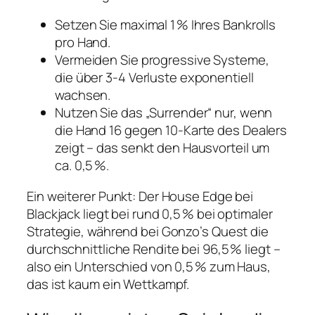
Setzen Sie maximal 1 % Ihres Bankrolls
pro Hand.
Vermeiden Sie progressive Systeme,
die über 3‑4 Verluste exponentiell
wachsen.
Nutzen Sie das „Surrender“ nur, wenn
die Hand 16 gegen 10‑Karte des Dealers
zeigt – das senkt den Hausvorteil um
ca. 0,5 %.
Ein weiterer Punkt: Der House Edge bei
Blackjack liegt bei rund 0,5 % bei optimaler
Strategie, während bei Gonzo’s Quest die
durchschnittliche Rendite bei 96,5 % liegt –
also ein Unterschied von 0,5 % zum Haus,
das ist kaum ein Wettkampf.