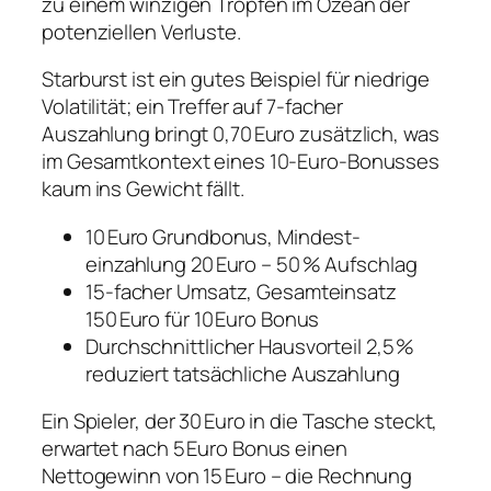
zu einem winzigen Tropfen im Ozean der
potenziellen Verluste.
Starburst ist ein gutes Beispiel für niedrige
Volatilität; ein Treffer auf 7‑facher
Auszahlung bringt 0,70 Euro zusätzlich, was
im Gesamtkontext eines 10‑Euro‑Bonusses
kaum ins Gewicht fällt.
10 Euro Grundbonus, Mindest­
einzahlung 20 Euro – 50 % Aufschlag
15‑facher Umsatz, Gesamteinsatz
150 Euro für 10 Euro Bonus
Durchschnittlicher Hausvorteil 2,5 %
reduziert tatsächliche Auszahlung
Ein Spieler, der 30 Euro in die Tasche steckt,
erwartet nach 5 Euro Bonus einen
Nettogewinn von 15 Euro – die Rechnung