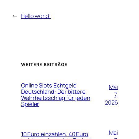
←
Hello world!
WEITERE BEITRÄGE
Online Slots Echtgeld
Mai
Deutschland: Der bittere
7,
Wahrheitsschlag für jeden
2026
Spieler
Mai
10 Euro einzahlen, 40 Euro