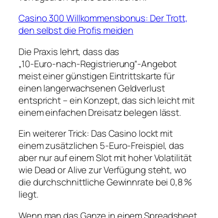
Casino 300 Willkommensbonus: Der Trott,
den selbst die Profis meiden
Die Praxis lehrt, dass das
„10‑Euro‑nach‑Registrierung“-Angebot
meist einer günstigen Eintrittskarte für
einen langerwachsenen Geldverlust
entspricht – ein Konzept, das sich leicht mit
einem einfachen Dreisatz belegen lässt.
Ein weiterer Trick: Das Casino lockt mit
einem zusätzlichen 5‑Euro‑Freispiel, das
aber nur auf einem Slot mit hoher Volatilität
wie Dead or Alive zur Verfügung steht, wo
die durchschnittliche Gewinnrate bei 0,8 %
liegt.
Wenn man das Ganze in einem Spreadsheet