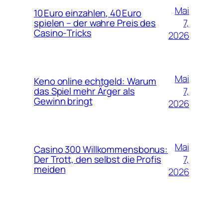
Mai
10 Euro einzahlen, 40 Euro
7,
spielen – der wahre Preis des
Casino‑Tricks
2026
Mai
Keno online echtgeld: Warum
7,
das Spiel mehr Ärger als
Gewinn bringt
2026
Mai
Casino 300 Willkommensbonus:
7,
Der Trott, den selbst die Profis
meiden
2026