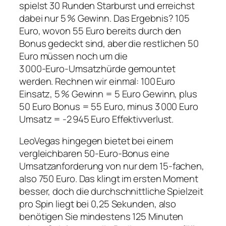
spielst 30 Runden Starburst und erreichst
dabei nur 5 % Gewinn. Das Ergebnis? 105
Euro, wovon 55 Euro bereits durch den
Bonus gedeckt sind, aber die restlichen 50
Euro müssen noch um die
3 000‑Euro‑Umsatzhürde gemountet
werden. Rechnen wir einmal: 100 Euro
Einsatz, 5 % Gewinn = 5 Euro Gewinn, plus
50 Euro Bonus = 55 Euro, minus 3 000 Euro
Umsatz = -2 945 Euro Effektivverlust.
LeoVegas hingegen bietet bei einem
vergleichbaren 50‑Euro‑Bonus eine
Umsatzanforderung von nur dem 15‑fachen,
also 750 Euro. Das klingt im ersten Moment
besser, doch die durchschnittliche Spielzeit
pro Spin liegt bei 0,25 Sekunden, also
benötigen Sie mindestens 125 Minuten