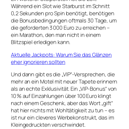
Während ein Slot wie Starburst im Schnitt
0,2 Sekunden pro Spin benötigt, benötigen
die Bonusbedingungen oftmals 30 Tage, um
die geforderten 3 000 Euro zu erreichen –
ein Marathon, den man nicht in einem
Blitzspiel erledigen kann.
Aktuelle Jackpots: Warum Sie das Glänzen
eher ignorieren sollten
Und dann gibt es die „VIP“-Versprechen, die
mehr an ein Motel mit neuer Tapete erinnern
als an echte Exklusivität. Ein „VIP‑Bonus“ von
10 % auf Einzahlungen über 100 Euro klingt
nach einem Geschenk, aber das Wort „gift“
hat hier nichts mit Wohltätigkeit zu tun – es
ist nur ein cleveres Werbekonstrukt, das im
Kleingedruckten verschwindet.