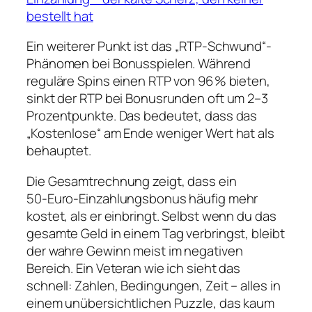
bestellt hat
Ein weiterer Punkt ist das „RTP‑Schwund“-
Phänomen bei Bonusspielen. Während
reguläre Spins einen RTP von 96 % bieten,
sinkt der RTP bei Bonusrunden oft um 2–3
Prozentpunkte. Das bedeutet, dass das
„Kostenlose“ am Ende weniger Wert hat als
behauptet.
Die Gesamtrechnung zeigt, dass ein
50‑Euro‑Einzahlungsbonus häufig mehr
kostet, als er einbringt. Selbst wenn du das
gesamte Geld in einem Tag verbringst, bleibt
der wahre Gewinn meist im negativen
Bereich. Ein Veteran wie ich sieht das
schnell: Zahlen, Bedingungen, Zeit – alles in
einem unübersichtlichen Puzzle, das kaum