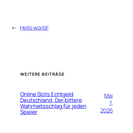
←
Hello world!
WEITERE BEITRÄGE
Online Slots Echtgeld
Mai
Deutschland: Der bittere
7,
Wahrheitsschlag für jeden
2026
Spieler