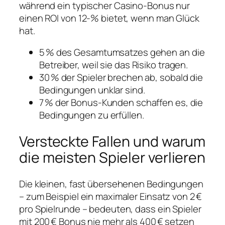
während ein typischer Casino‑Bonus nur
einen ROI von 12‑% bietet, wenn man Glück
hat.
5 % des Gesamtumsatzes gehen an die
Betreiber, weil sie das Risiko tragen.
30 % der Spieler brechen ab, sobald die
Bedingungen unklar sind.
7 % der Bonus‑Kunden schaffen es, die
Bedingungen zu erfüllen.
Versteckte Fallen und warum
die meisten Spieler verlieren
Die kleinen, fast übersehenen Bedingungen
– zum Beispiel ein maximaler Einsatz von 2 €
pro Spielrunde – bedeuten, dass ein Spieler
mit 200 € Bonus nie mehr als 400 € setzen