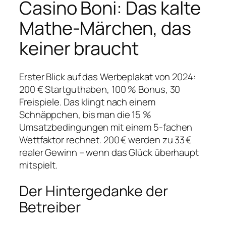
Casino Boni: Das kalte
Mathe‑Märchen, das
keiner braucht
Erster Blick auf das Werbeplakat von 2024:
200 € Startguthaben, 100 % Bonus, 30
Freispiele. Das klingt nach einem
Schnäppchen, bis man die 15 %
Umsatzbedingungen mit einem 5‑fachen
Wettfaktor rechnet. 200 € werden zu 33 €
realer Gewinn – wenn das Glück überhaupt
mitspielt.
Der Hintergedanke der
Betreiber