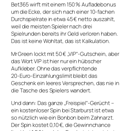
Bet365 wirft mit einem 150 % Aufladebonus
um die Ecke, der sich nach einer 10‑fachen
Durchspielrate in etwa 45 € netto auszahlt,
weil die meisten Spieler nach drei
Spielrunden bereits ihr Geld verloren haben.
Das ist keine Wohltat, das ist Kalkulation.
Mr Green lockt mit 50 € „VIP“-Gutschein, aber
das Wort VIP ist hier nur ein hübscher
Aufkleber. Ohne das verpflichtende
20‑Euro‑Einzahlungslimit bleibt das
Geschenk ein leeres Versprechen, das nie in
die Tasche des Spielers wandert.
Und dann: Das ganze „Freispiel“-Gerücht –
ein kostenloser Spin bei Starburst ist etwa
so nützlich wie ein Bonbon beim Zahnarzt.
Der Spin kostet 0,10 €, die Gewinnchance