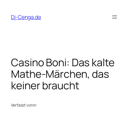
Zum
Inhalt
Dj-Cenga.de
springen
Casino Boni: Das kalte
Mathe‑Märchen, das
keiner braucht
Verfasst von
in