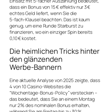
Einsatz mit 5‑facher Auszahlung bedeutet,
dass ein Bonus von 15 € effektiv nur 3 €
echtes Geld liefert, wenn Sie die
5‑fach‑Klausel beachten. Das ist kaum
genug, um eine Runde Starburst zu
finanzieren, wo ein einziger Spin bereits
0,10 € kostet.
Die heimlichen Tricks hinter
den glänzenden
Werbe‑Bannern
Eine aktuelle Analyse von 2025 zeigte, dass
4 von 10 Casino‑Websites die
“Wochentage‑Bonus‑Policy” verstecken –
das bedeutet, dass Sie an einem Montag
nur 2 % des nominalen Bonus erhalten,
während Sie am Freitag bis zu 30 %