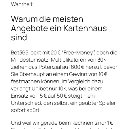
Wahrheit.
Warum die meisten
Angebote ein Kartenhaus
sind
Bet365 lockt mit 20 € “Free‑Money”, doch die
Mindestumsatz‑Multiplikatoren von 30×
ziehen das Potenzial auf 600 € herauf, bevor
Sie überhaupt an einem Gewinn von 10 €
festmachen können. Im Vergleich dazu
verlangt Unibet nur 10×, was bei einem
Einsatz von 5 € auf 50 € steigt – ein
Unterschied, den selbst ein geübter Spieler
sofort spürt.
Und weil wir gerade beim Rechnen sind: 1 €