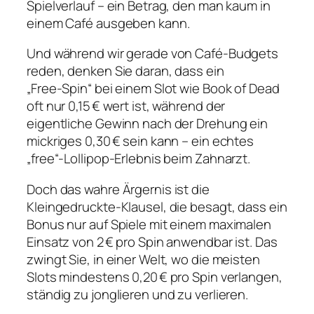
Spielverlauf – ein Betrag, den man kaum in
einem Café ausgeben kann.
Und während wir gerade von Café‑Budgets
reden, denken Sie daran, dass ein
„Free‑Spin“ bei einem Slot wie Book of Dead
oft nur 0,15 € wert ist, während der
eigentliche Gewinn nach der Drehung ein
mickriges 0,30 € sein kann – ein echtes
„free“‑Lollipop‑Erlebnis beim Zahnarzt.
Doch das wahre Ärgernis ist die
Kleingedruckte‑Klausel, die besagt, dass ein
Bonus nur auf Spiele mit einem maximalen
Einsatz von 2 € pro Spin anwendbar ist. Das
zwingt Sie, in einer Welt, wo die meisten
Slots mindestens 0,20 € pro Spin verlangen,
ständig zu jonglieren und zu verlieren.