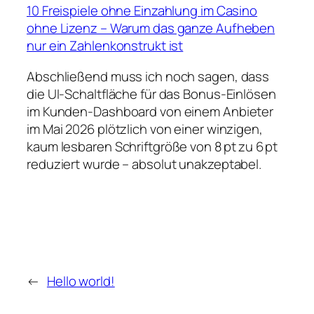
10 Freispiele ohne Einzahlung im Casino
ohne Lizenz – Warum das ganze Aufheben
nur ein Zahlenkonstrukt ist
Abschließend muss ich noch sagen, dass
die UI‑Schaltfläche für das Bonus‑Einlösen
im Kunden‑Dashboard von einem Anbieter
im Mai 2026 plötzlich von einer winzigen,
kaum lesbaren Schriftgröße von 8 pt zu 6 pt
reduziert wurde – absolut unakzeptabel.
←
Hello world!