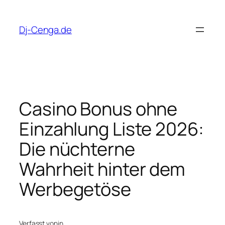
Zum
Inhalt
Dj-Cenga.de
springen
Casino Bonus ohne
Einzahlung Liste 2026:
Die nüchterne
Wahrheit hinter dem
Werbegetöse
Verfasst von
in