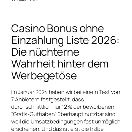
Casino Bonus ohne
Einzahlung Liste 2026:
Die nüchterne
Wahrheit hinter dem
Werbegetöse
Im Januar 2024 haben wir bei einem Test von
7 Anbietern festgestellt, dass
durchschnittlich nur 12 % der beworbenen
“Gratis‑Guthaben” überhaupt nutzbar sind,
weil die Umsatzbedingungen fast unmöglich
erscheinen. Und das ist erst die halbe