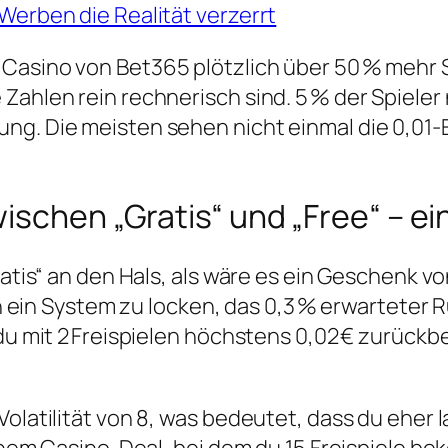
Werben die Realität verzerrt
Casino von Bet365 plötzlich über 50 % mehr S
Zahlen rein rechnerisch sind. 5 % der Spieler
ung. Die meisten sehen nicht einmal die 0,01
schen „Gratis“ und „Free“ – ein
gratis“ an den Hals, als wäre es ein Geschenk 
 in ein System zu locken, das 0,3 % erwarteter 
 du mit 2 Freispielen höchstens 0,02 € zurückb
Volatilität von 8, was bedeutet, dass du eher 
 einem Casino‑Deal, bei dem du 15 Freispiele b