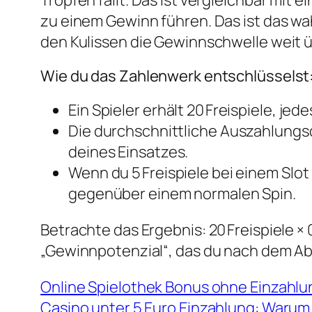
zu einem Gewinn führen. Das ist das wah
den Kulissen die Gewinnschwelle weit ü
Wie du das Zahlenwerk entschlüsselst:
Ein Spieler erhält 20 Freispiele, je
Die durchschnittliche Auszahlungsqu
deines Einsatzes.
Wenn du 5 Freispiele bei einem Slot 
gegenüber einem normalen Spin.
Betrachte das Ergebnis: 20 Freispiele × 0
„Gewinnpotenzial“, das du nach dem Ab
Online Spielothek Bonus ohne Einzahlun
Casino unter 5 Euro Einzahlung: Warum di