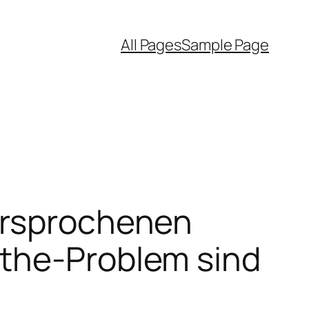
All Pages
Sample Page
ersprochenen
athe‑Problem sind