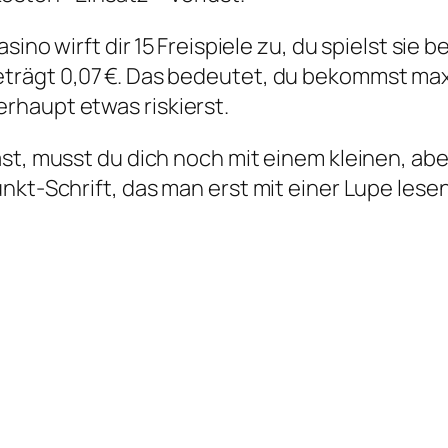
ino wirft dir 15 Freispiele zu, du spielst sie b
trägt 0,07 €. Das bedeutet, du bekommst maxi
rhaupt etwas riskierst.
ast, musst du dich noch mit einem kleinen, ab
nkt‑Schrift, das man erst mit einer Lupe lesen