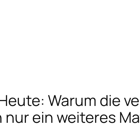
e Heute: Warum die v
 nur ein weiteres M