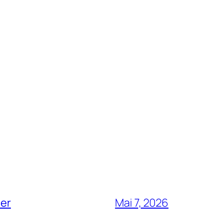
ler
Mai 7, 2026