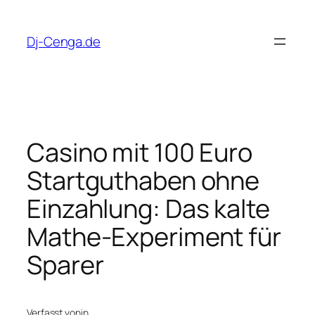
Zum
Inhalt
Dj-Cenga.de
springen
Casino mit 100 Euro
Startguthaben ohne
Einzahlung: Das kalte
Mathe‑Experiment für
Sparer
Verfasst von
in