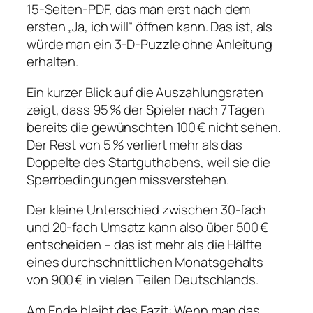
15‑Seiten‑PDF, das man erst nach dem
ersten „Ja, ich will“ öffnen kann. Das ist, als
würde man ein 3‑D‑Puzzle ohne Anleitung
erhalten.
Ein kurzer Blick auf die Auszahlungsraten
zeigt, dass 95 % der Spieler nach 7 Tagen
bereits die gewünschten 100 € nicht sehen.
Der Rest von 5 % verliert mehr als das
Doppelte des Startguthabens, weil sie die
Sperrbedingungen missverstehen.
Der kleine Unterschied zwischen 30‑fach
und 20‑fach Umsatz kann also über 500 €
entscheiden – das ist mehr als die Hälfte
eines durchschnittlichen Monatsgehalts
von 900 € in vielen Teilen Deutschlands.
Am Ende bleibt das Fazit: Wenn man das