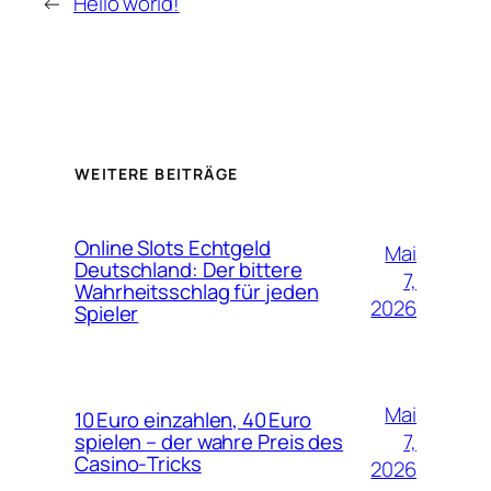
←
Hello world!
WEITERE BEITRÄGE
Online Slots Echtgeld
Mai
Deutschland: Der bittere
7,
Wahrheitsschlag für jeden
2026
Spieler
Mai
10 Euro einzahlen, 40 Euro
7,
spielen – der wahre Preis des
Casino‑Tricks
2026