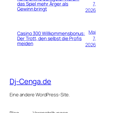
7,
das Spiel mehr Ärger als
Gewinn bringt
2026
Mai
Casino 300 Willkommensbonus:
7,
Der Trott, den selbst die Profis
meiden
2026
Dj-Cenga.de
Eine andere WordPress-Site.