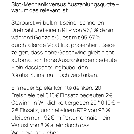
Slot‑Mechanik versus Auszahlungsquote –
warum das relevant ist
Starburst wirbelt mit seiner schnellen
Drehzahl und einem RTP von 96,1 % dahin,
während Gonzo’s Quest mit 95,97 %
durchfallende Volatilität präsentiert. Beide
zeigen, dass hohe Geschwindigkeit nicht
automatisch hohe Auszahlungen bedeutet
– ein klassischer Irrglaube, den
“Gratis‑Spins” nur noch verstärken.
Ein neuer Spieler könnte denken, 20
Freispiele bei 0,10 € Einsatz bedeuten 2 €
Gewinn. In Wirklichkeit ergeben 20 * 0,10 € =
2 € Einsatz, und bei einem RTP von 96 %
bleiben nur 1,92 € im Portemonnaie – ein
Verlust von 8 % allein durch das
Werbeversprechen.