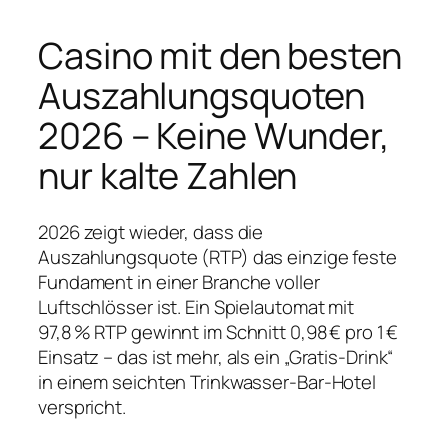
Casino mit den besten
Auszahlungsquoten
2026 – Keine Wunder,
nur kalte Zahlen
2026 zeigt wieder, dass die
Auszahlungsquote (RTP) das einzige feste
Fundament in einer Branche voller
Luftschlösser ist. Ein Spielautomat mit
97,8 % RTP gewinnt im Schnitt 0,98 € pro 1 €
Einsatz – das ist mehr, als ein „Gratis‑Drink“
in einem seichten Trinkwasser‑Bar‑Hotel
verspricht.