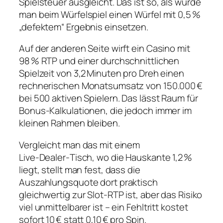
Spielsteuer ausgleicht. Das ist so, als würde
man beim Würfelspiel einen Würfel mit 0,5 %
„defektem“ Ergebnis einsetzen.
Auf der anderen Seite wirft ein Casino mit
98 % RTP und einer durchschnittlichen
Spielzeit von 3,2 Minuten pro Dreh einen
rechnerischen Monatsumsatz von 150.000 €
bei 500 aktiven Spielern. Das lässt Raum für
Bonus‑Kalkulationen, die jedoch immer im
kleinen Rahmen bleiben.
Vergleicht man das mit einem
Live‑Dealer‑Tisch, wo die Hauskante 1,2 %
liegt, stellt man fest, dass die
Auszahlungsquote dort praktisch
gleichwertig zur Slot‑RTP ist, aber das Risiko
viel unmittelbarer ist – ein Fehltritt kostet
sofort 10 € statt 0,10 € pro Spin.