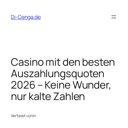
Zum
Inhalt
Dj-Cenga.de
springen
Casino mit den besten
Auszahlungsquoten
2026 – Keine Wunder,
nur kalte Zahlen
Verfasst von
in