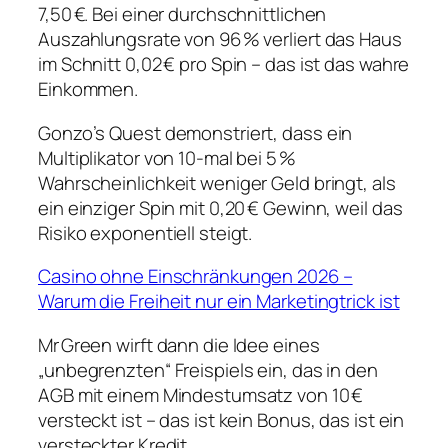
7,50 €. Bei einer durchschnittlichen
Auszahlungsrate von 96 % verliert das Haus
im Schnitt 0,02 € pro Spin – das ist das wahre
Einkommen.
Gonzo’s Quest demonstriert, dass ein
Multiplikator von 10‑mal bei 5 %
Wahrscheinlichkeit weniger Geld bringt, als
ein einziger Spin mit 0,20 € Gewinn, weil das
Risiko exponentiell steigt.
Casino ohne Einschränkungen 2026 –
Warum die Freiheit nur ein Marketingtrick ist
Mr Green wirft dann die Idee eines
„unbegrenzten“ Freispiels ein, das in den
AGB mit einem Mindestumsatz von 10 €
versteckt ist – das ist kein Bonus, das ist ein
versteckter Kredit.