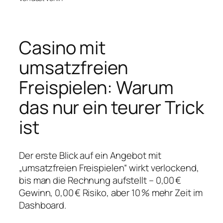
Casino mit
umsatzfreien
Freispielen: Warum
das nur ein teurer Trick
ist
Der erste Blick auf ein Angebot mit
„umsatzfreien Freispielen“ wirkt verlockend,
bis man die Rechnung aufstellt – 0,00 €
Gewinn, 0,00 € Risiko, aber 10 % mehr Zeit im
Dashboard.