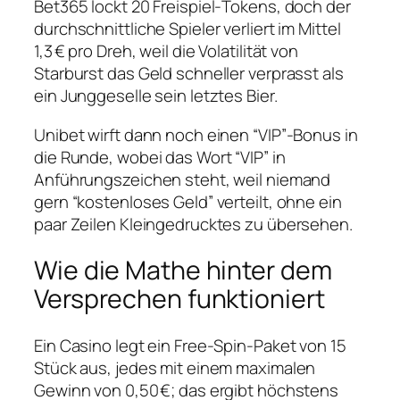
Bet365 lockt 20 Freispiel‑Tokens, doch der
durchschnittliche Spieler verliert im Mittel
1,3 € pro Dreh, weil die Volatilität von
Starburst das Geld schneller verprasst als
ein Junggeselle sein letztes Bier.
Unibet wirft dann noch einen “VIP”‑Bonus in
die Runde, wobei das Wort “VIP” in
Anführungszeichen steht, weil niemand
gern “kostenloses Geld” verteilt, ohne ein
paar Zeilen Kleingedrucktes zu übersehen.
Wie die Mathe hinter dem
Versprechen funktioniert
Ein Casino legt ein Free‑Spin‑Paket von 15
Stück aus, jedes mit einem maximalen
Gewinn von 0,50 €; das ergibt höchstens