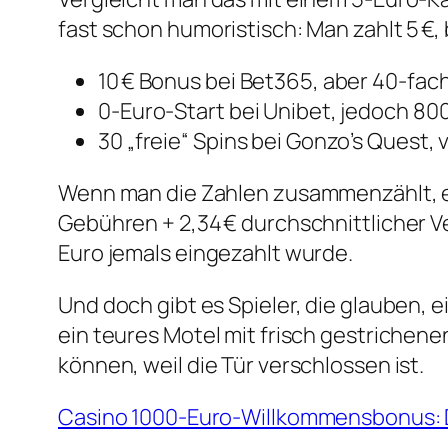
fast schon humoristisch: Man zahlt 5 €,
10 € Bonus bei Bet365, aber 40‑fac
0‑Euro‑Start bei Unibet, jedoch 8
30 „freie“ Spins bei Gonzo’s Quest,
Wenn man die Zahlen zusammenzählt, ents
Gebühren + 2,34 € durchschnittlicher Ver
Euro jemals eingezahlt wurde.
Und doch gibt es Spieler, die glauben, e
ein teures Motel mit frisch gestrichene
können, weil die Tür verschlossen ist.
Casino 1000‑Euro‑Willkommensbonus: De