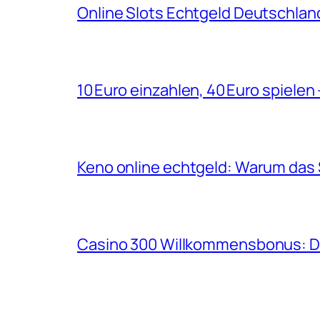
Online Slots Echtgeld Deutschland
10 Euro einzahlen, 40 Euro spielen
Keno online echtgeld: Warum das S
Casino 300 Willkommensbonus: Der