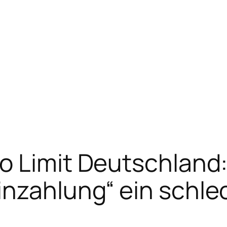
ro Limit Deutschlan
nzahlung“ ein schlech