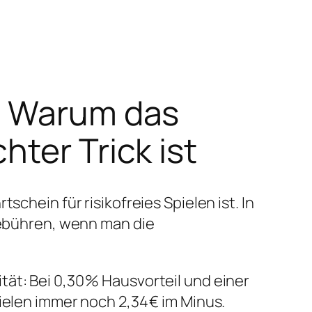
d: Warum das
ter Trick ist
chein für risikofreies Spielen ist. In
 Gebühren, wenn man die
ät: Bei 0,30 % Hausvorteil und einer
ielen immer noch 2,34 € im Minus.