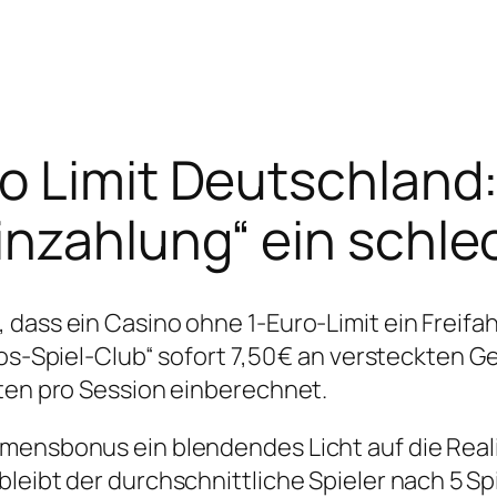
ro Limit Deutschlan
nzahlung“ ein schlech
ass ein Casino ohne 1‑Euro‑Limit ein Freifahrts
los‑Spiel‑Club“ sofort 7,50 € an versteckten
uten pro Session einberechnet.
mensbonus ein blendendes Licht auf die Realit
leibt der durchschnittliche Spieler nach 5 Sp