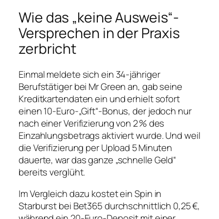
Wie das „keine Ausweis“-
Versprechen in der Praxis
zerbricht
Einmal meldete sich ein 34‑jähriger
Berufstätiger bei Mr Green an, gab seine
Kreditkartendaten ein und erhielt sofort
einen 10‑Euro‑„Gift“-Bonus, der jedoch nur
nach einer Verifizierung von 2 % des
Einzahlungsbetrags aktiviert wurde. Und weil
die Verifizierung per Upload 5 Minuten
dauerte, war das ganze „schnelle Geld“
bereits verglüht.
Im Vergleich dazu kostet ein Spin in
Starburst bei Bet365 durchschnittlich 0,25 €,
während ein 20‑Euro‑Deposit mit einer