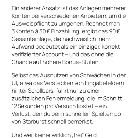
Ein anderer Ansatz ist das Anlegen mehrerer
Konten bei verschiedenen Anbietern, um die
Ausweispflicht zu umgehen. Rechnet man
3 Konten à 30 € Einzahlung, ergibt das 90 €
Gesamteinlage, die nachweislich mehr
Aufwand bedeutet als ein einziger, korrekt
verifizierter Account – und das ohne die
Chance auf höhere Bonus‑Stufen.
Selbst das Ausnutzen von Schwächen in der
UI, etwa das Verstecken von Eingabefeldern
hinter Scrollbars, führt nur zu einer
zusätzlichen Fehlermeldung, die im Schnitt
12 Sekunden pro Versuch kostet – ein
Verlust, den du beim schnellen Spieltempo
von Starburst schnell bemerkst.
Und weil keiner wirklich „frei“ Geld