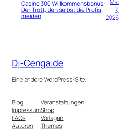
Mai
Casino 300 Willkommensbonus:
7,
Der Trott, den selbst die Profis
meiden
2026
Dj-Cenga.de
Eine andere WordPress-Site.
Blog
Veranstaltungen
Impressum
Shop
FAQs
Vorlagen
Autoren
Themes