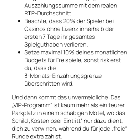
Auszahlungssumme mit dem realen
RTP‑Durchschnitt.
Beachte, dass 20 % der Spieler bei
Casinos ohne Lizenz innerhalb der
ersten 7 Tage ihr gesamtes
Spielguthaben verlieren.
Setze maximal 10 % deines monatlichen
Budgets für Freispiele, sonst riskierst
du, dass die
3‑Monats‑Einzahlungsgrenze
überschritten wird.
Und dann kommt das unvermeidliche: Das
„VIP‑Programm“ ist kaum mehr als ein teurer
Parkplatz in einem schäbigen Motel, wo das
Schild „Kostenloser Eintritt“ nur dazu dient,
dich zu verwirren, während du für jede „freie“
Runde extra zahlst.