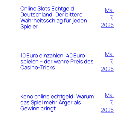
Online Slots Echtgeld
Mai
Deutschland: Der bittere
7,
Wahrheitsschlag für jeden
2026
Spieler
Mai
10 Euro einzahlen, 40 Euro
7,
spielen – der wahre Preis des
Casino‑Tricks
2026
Mai
Keno online echtgeld: Warum
7,
das Spiel mehr Ärger als
Gewinn bringt
2026