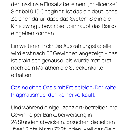
der maximale Einsatz bei einem „no‑license“
Slot bei 0,10 € beginnt, ist das ein deutliches
Zeichen dafür, dass das System Sie in die
Knie zwingt, bevor Sie überhaupt das Risiko
eingehen können.
Ein weiterer Trick: Die Auszahlungstabelle
wird erst nach 50 Gewinnen angezeigt – das
ist praktisch genauso, als würde man erst
nach dem Marathon die Streckenkarte
erhalten.
Casino ohne Oasis mit Freispielen: Der kalte
Pragmatismus, den keiner verkauft
Und während einige lizenziert‑betreiber ihre
Gewinne per Banküberweisung in
24 Stunden abwickeln, brauchen dieselben
„free“ Slots bis zu 72 Stunden, weil das Geld