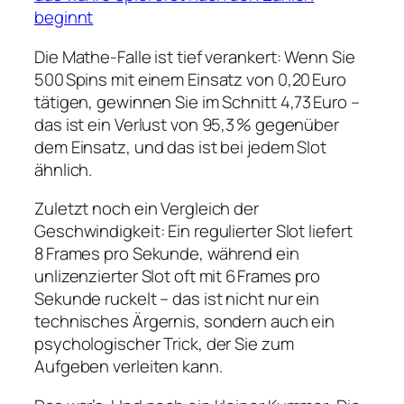
beginnt
Die Mathe‑Falle ist tief verankert: Wenn Sie
500 Spins mit einem Einsatz von 0,20 Euro
tätigen, gewinnen Sie im Schnitt 4,73 Euro –
das ist ein Verlust von 95,3 % gegenüber
dem Einsatz, und das ist bei jedem Slot
ähnlich.
Zuletzt noch ein Vergleich der
Geschwindigkeit: Ein regulierter Slot liefert
8 Frames pro Sekunde, während ein
unlizenzierter Slot oft mit 6 Frames pro
Sekunde ruckelt – das ist nicht nur ein
technisches Ärgernis, sondern auch ein
psychologischer Trick, der Sie zum
Aufgeben verleiten kann.