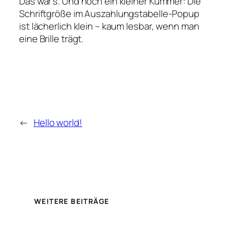
Das war’s. Und noch ein kleiner Kummer: Die
Schriftgröße im Auszahlungstabelle‑Popup
ist lächerlich klein – kaum lesbar, wenn man
eine Brille trägt.
←
Hello world!
WEITERE BEITRÄGE