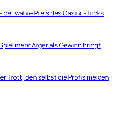
 – der wahre Preis des Casino‑Tricks
piel mehr Ärger als Gewinn bringt
 Trott, den selbst die Profis meiden