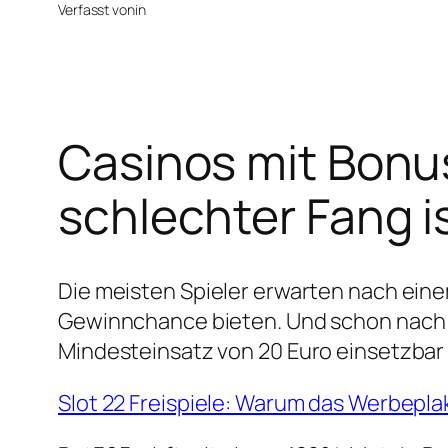
Verfasst von
in
Casinos mit Bonu
schlechter Fang i
Die meisten Spieler erwarten nach eine
Gewinnchance bieten. Und schon nach d
Mindesteinsatz von 20 Euro einsetzbar 
Slot 22 Freispiele: Warum das Werbeplak