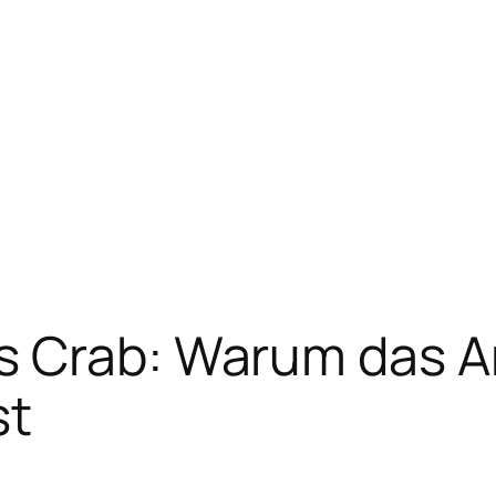
s Crab: Warum das A
st