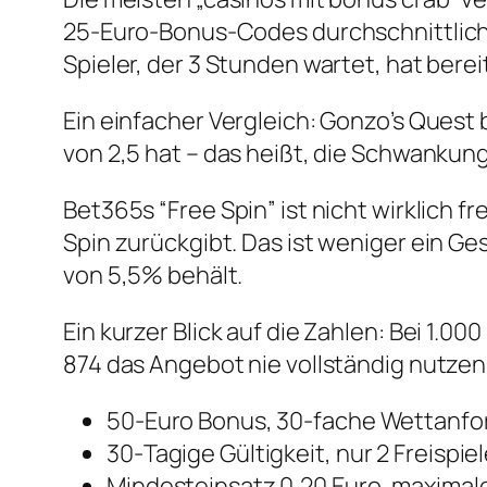
25‑Euro‑Bonus‑Codes durchschnittlich 3
Spieler, der 3 Stunden wartet, hat bere
Ein einfacher Vergleich: Gonzo’s Quest b
von 2,5 hat – das heißt, die Schwankung
Bet365s “Free Spin” ist nicht wirklich fr
Spin zurückgibt. Das ist weniger ein 
von 5,5% behält.
Ein kurzer Blick auf die Zahlen: Bei 1
874 das Angebot nie vollständig nutzen
50‑Euro Bonus, 30‑fache Wettanfo
30‑Tagige Gültigkeit, nur 2 Freispie
Mindesteinsatz 0,20 Euro, maximal