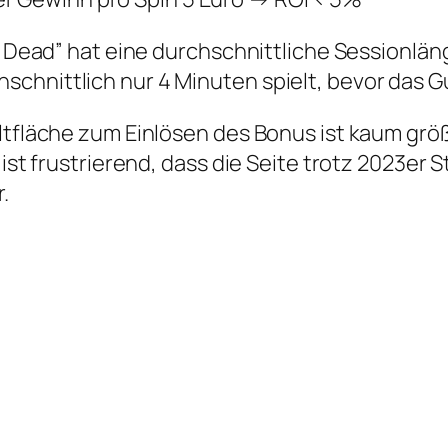
of Dead” hat eine durchschnittliche Sessionlä
chnittlich nur 4 Minuten spielt, bevor das G
ltfläche zum Einlösen des Bonus ist kaum grö
s ist frustrierend, dass die Seite trotz 2023e
.