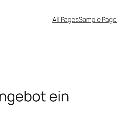
All Pages
Sample Page
ngebot ein