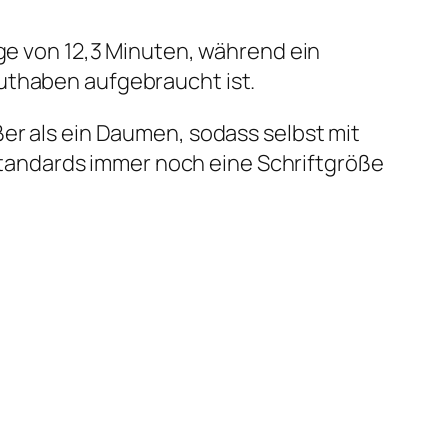
nge von 12,3 Minuten, während ein
uthaben aufgebraucht ist.
ßer als ein Daumen, sodass selbst mit
r Standards immer noch eine Schriftgröße