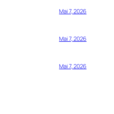
Mai 7, 2026
Mai 7, 2026
Mai 7, 2026