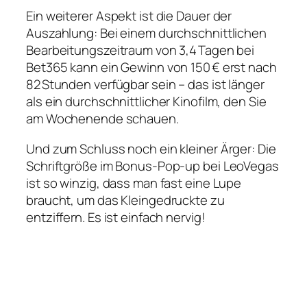
Ein weiterer Aspekt ist die Dauer der
Auszahlung: Bei einem durchschnittlichen
Bearbeitungszeitraum von 3,4 Tagen bei
Bet365 kann ein Gewinn von 150 € erst nach
82 Stunden verfügbar sein – das ist länger
als ein durchschnittlicher Kinofilm, den Sie
am Wochenende schauen.
Und zum Schluss noch ein kleiner Ärger: Die
Schriftgröße im Bonus‑Pop‑up bei LeoVegas
ist so winzig, dass man fast eine Lupe
braucht, um das Kleingedruckte zu
entziffern. Es ist einfach nervig!