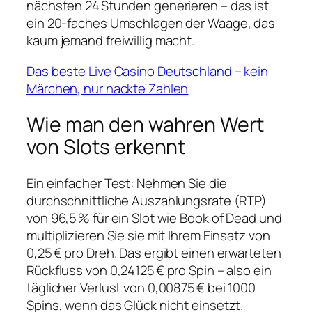
nächsten 24 Stunden generieren – das ist
ein 20‑faches Umschlagen der Waage, das
kaum jemand freiwillig macht.
Das beste Live Casino Deutschland – kein
Märchen, nur nackte Zahlen
Wie man den wahren Wert
von Slots erkennt
Ein einfacher Test: Nehmen Sie die
durchschnittliche Auszahlungsrate (RTP)
von 96,5 % für ein Slot wie Book of Dead und
multiplizieren Sie sie mit Ihrem Einsatz von
0,25 € pro Dreh. Das ergibt einen erwarteten
Rückfluss von 0,24125 € pro Spin – also ein
täglicher Verlust von 0,00875 € bei 1000
Spins, wenn das Glück nicht einsetzt.