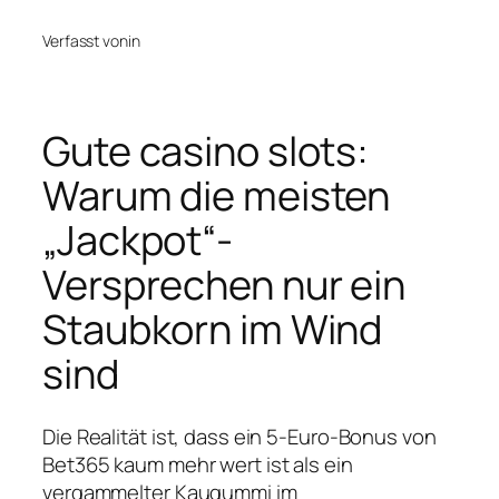
Verfasst von
in
Gute casino slots:
Warum die meisten
„Jackpot“-
Versprechen nur ein
Staubkorn im Wind
sind
Die Realität ist, dass ein 5‑Euro‑Bonus von
Bet365 kaum mehr wert ist als ein
vergammelter Kaugummi im