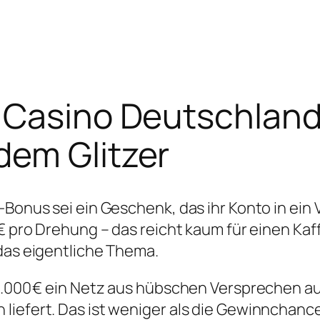
 Casino Deutschland:
dem Glitzer
‑Bonus sei ein Geschenk, das ihr Konto in ein
 € pro Drehung – das reicht kaum für einen K
 das eigentliche Thema.
 1.000 € ein Netz aus hübschen Versprechen a
iefert. Das ist weniger als die Gewinnchance