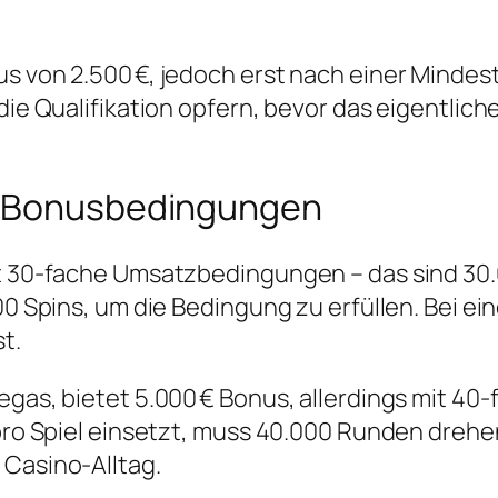
us von 2.500 €, jedoch erst nach einer Mindes
 die Qualifikation opfern, bevor das eigentli
n Bonusbedingungen
gt 30‑fache Umsatzbedingungen – das sind 30.0
000 Spins, um die Bedingung zu erfüllen. Bei e
t.
Vegas, bietet 5.000 € Bonus, allerdings mit 4
 pro Spiel einsetzt, muss 40.000 Runden drehe
 Casino‑Alltag.