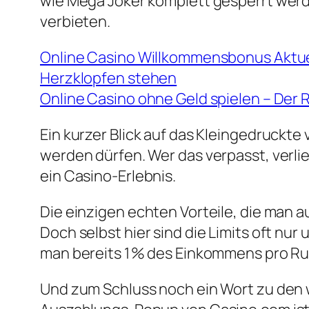
wie Mega Joker komplett gesperrt werde
verbieten.
Online Casino Willkommensbonus Aktuell
Herzklopfen stehen
Online Casino ohne Geld spielen – Der R
Ein kurzer Blick auf das Kleingedruckte
werden dürfen. Wer das verpasst, verli
ein Casino‑Erlebnis.
Die einzigen echten Vorteile, die man a
Doch selbst hier sind die Limits oft nu
man bereits 1 % des Einkommens pro Run
Und zum Schluss noch ein Wort zu den wi