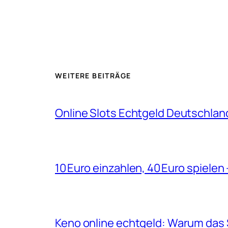
WEITERE BEITRÄGE
Online Slots Echtgeld Deutschland
10 Euro einzahlen, 40 Euro spielen
Keno online echtgeld: Warum das S