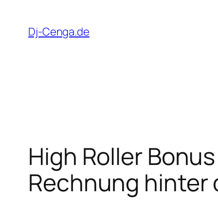
Zum
Inhalt
Dj-Cenga.de
springen
High Roller Bonus
Rechnung hinter 