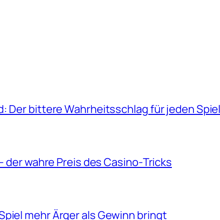
: Der bittere Wahrheitsschlag für jeden Spie
 – der wahre Preis des Casino‑Tricks
piel mehr Ärger als Gewinn bringt