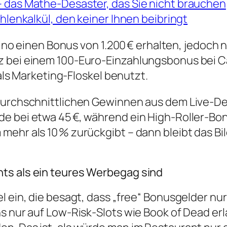
– das Mathe-Desaster, das Sie nicht brauchen
hlenkalkül, den keiner Ihnen beibringt
casino einen Bonus von 1.200 € erhalten, jedo
z bei einem 100‑Euro‑Einzahlungsbonus bei C
 als Marketing‑Floskel benutzt.
durchschnittlichen Gewinnen aus dem Live‑Dea
 bei etwa 45 €, während ein High‑Roller‑Bonus
ehr als 10 % zurückgibt – dann bleibt das Bil
ts als ein teures Werbegag sind
l ein, die besagt, dass „free“ Bonusgelder nur
s nur auf Low‑Risk‑Slots wie Book of Dead erla