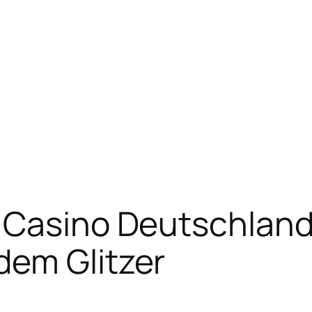
 Casino Deutschland:
dem Glitzer