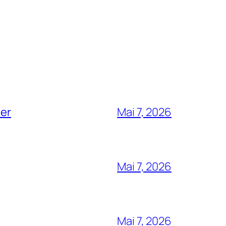
ler
Mai 7, 2026
Mai 7, 2026
Mai 7, 2026