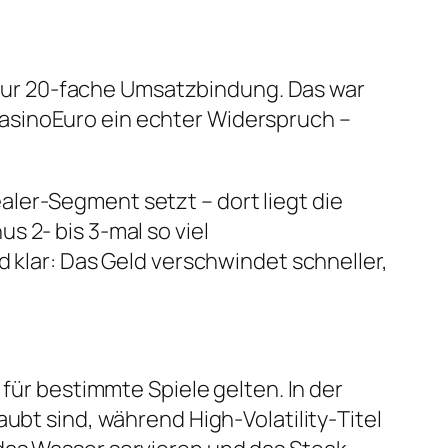
ch nur 20‑fache Umsatzbindung. Das war
asinoEuro ein echter Widerspruch –
ler‑Segment setzt – dort liegt die
 2‑ bis 3‑mal so viel
d klar: Das Geld verschwindet schneller,
 für bestimmte Spiele gelten. In der
ubt sind, während High‑Volatility‑Titel