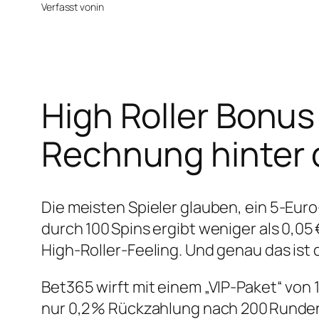
Verfasst von
in
High Roller Bonus
Rechnung hinter 
Die meisten Spieler glauben, ein 5‑Euro
durch 100 Spins ergibt weniger als 0,05
High‑Roller‑Feeling. Und genau das ist
Bet365 wirft mit einem „VIP‑Paket“ von
nur 0,2 % Rückzahlung nach 200 Runden l