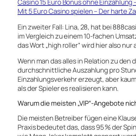
Casino 15 Euro Bonus ohne Einzahlung 
Mit 5 Euro Casino spielen – Der harte Za
Ein zweiter Fall: Lina, 28, hat bei 888
im Vergleich zu einem 10‑fachen Umsat
das Wort „high roller“ wird hier also nur
Wenn man das alles in Relation zu den 
durchschnittliche Auszahlung pro Stunde
Einzahlungsverkehr erzeugt, aber kaum m
als der Spieler es realisieren kann.
Warum die meisten „VIP“-Angebote nich
Die meisten Betreiber fügen eine Klause
Praxis bedeutet das, dass 95 % der Spin