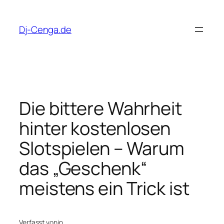
Zum
Inhalt
Dj-Cenga.de
springen
Die bittere Wahrheit
hinter kostenlosen
Slotspielen – Warum
das „Geschenk“
meistens ein Trick ist
Verfasst von
in