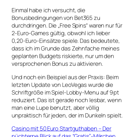
Einmal habe ich versucht, die
Bonusbedingungen von Bet365 zu
durchdringen. Die „Free Spins“ waren nur für
2‑Euro‑Games gültig, obwohl ich lieber
0,20‑Euro‑Einsätze spiele. Das bedeutete,
dass ich im Grunde das Zehnfache meines
geplanten Budgets riskierte, nur um den
versprochenen Bonus zu aktivieren.
Und noch ein Beispiel aus der Praxis: Beim
letzten Update von LeoVegas wurde die
Schriftgröße im Spiel‑Lobby‑Menu auf 9 pt
reduziert. Das ist gerade noch lesbar, wenn
man eine Lupe benutzt, aber völlig
unpraktisch für jeden, der im Dunkeln spielt.
Casino mit 50 Euro Startguthaben – Der
nüchterne Blick auf das “Gratis”-Märchen