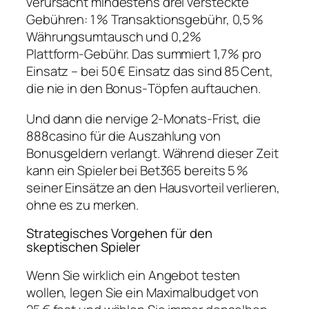
verursacht mindestens drei versteckte
Gebühren: 1 % Transaktionsgebühr, 0,5 %
Währungsumtausch und 0,2 %
Plattform‑Gebühr. Das summiert 1,7 % pro
Einsatz – bei 50 € Einsatz das sind 85 Cent,
die nie in den Bonus‑Töpfen auftauchen.
Und dann die nervige 2‑Monats‑Frist, die
888casino für die Auszahlung von
Bonusgeldern verlangt. Während dieser Zeit
kann ein Spieler bei Bet365 bereits 5 %
seiner Einsätze an den Hausvorteil verlieren,
ohne es zu merken.
Strategisches Vorgehen für den
skeptischen Spieler
Wenn Sie wirklich ein Angebot testen
wollen, legen Sie ein Maximalbudget von