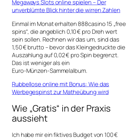
Megaways Slots online spielen – Der
unverblümte Blick hinter die wirren Zahlen
Einmal im Monat erhalten 888casino 15 „free
spins“, die angeblich 0,10 € pro Dreh wert
sein sollen. Rechnen wir das um, sind das
1,50 € brutto – bevor das Kleingedruckte die
Auszahlung auf 0,02 € pro Spin begrenzt.
Das ist weniger als ein
Euro‑Münzen‑Sammelalbum.
Rubbellose online mit Bonus: Wie das
Werbegespinst zur Matheübung wird
Wie „Gratis“ in der Praxis
aussieht
Ich habe mir ein fiktives Budget von 100 €