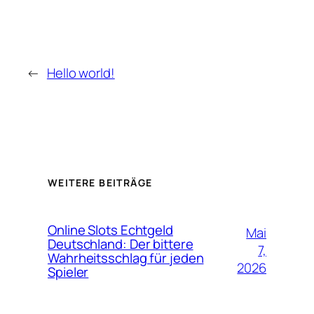
←
Hello world!
WEITERE BEITRÄGE
Online Slots Echtgeld
Mai
Deutschland: Der bittere
7,
Wahrheitsschlag für jeden
2026
Spieler