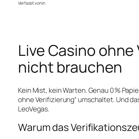
Verfasst von
in
Live Casino ohne 
nicht brauchen
Kein Mist, kein Warten. Genau 0 % Papi
ohne Verifizierung“ umschaltet. Und da
LeoVegas.
Warum das Verifikationsze