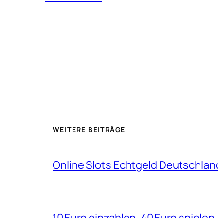
WEITERE BEITRÄGE
Online Slots Echtgeld Deutschland
10 Euro einzahlen, 40 Euro spielen