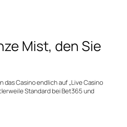
nze Mist, den Sie
n das Casino endlich auf „Live Casino
ttlerweile Standard bei Bet365 und