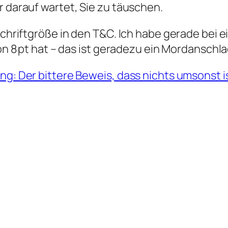
r darauf wartet, Sie zu täuschen.
Schriftgröße in den T&C. Ich habe gerade bei e
von 8 pt hat – das ist geradezu ein Mordanschla
ng: Der bittere Beweis, dass nichts umsonst i