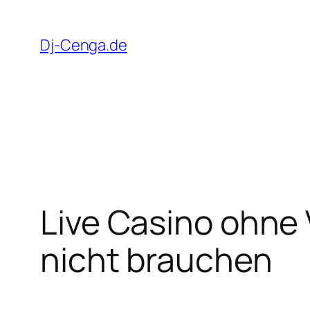
Zum
Inhalt
Dj-Cenga.de
springen
Live Casino ohne 
nicht brauchen