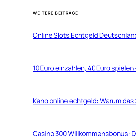
WEITERE BEITRÄGE
Online Slots Echtgeld Deutschland
10 Euro einzahlen, 40 Euro spielen
Keno online echtgeld: Warum das S
Casino 300 Willkommensbonus: Der