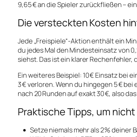
9,65 € an die Spieler zurückfließen – ei
Die versteckten Kosten h
Jede „Freispiele“‑Aktion enthält ein Mi
du jedes Mal den Mindesteinsatz von 0,
siehst. Das ist ein klarer Rechenfehle
Ein weiteres Beispiel: 10 € Einsatz bei 
3 € verloren. Wenn du hingegen 5 € bei 
nach 20 Runden auf exakt 30 €, also da
Praktische Tipps, um nicht 
Setze niemals mehr als 2 % deiner Ba