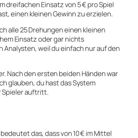
m dreifachen Einsatz von 5 € pro Spiel
st, einen kleinen Gewinn zu erzielen.
 dich alle 25 Drehungen einen kleinen
hem Einsatz oder gar nichts
Analysten, weil du einfach nur auf den
ander. Nach den ersten beiden Händen war
 dich glauben, du hast das System
Spieler auftritt.
bedeutet das, dass von 10 € im Mittel