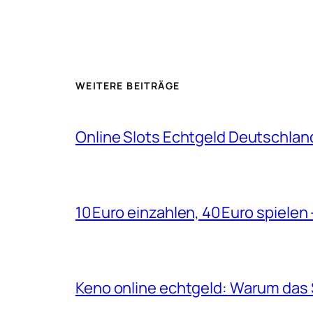
WEITERE BEITRÄGE
Online Slots Echtgeld Deutschland
10 Euro einzahlen, 40 Euro spielen
Keno online echtgeld: Warum das S