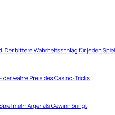
: Der bittere Wahrheitsschlag für jeden Spie
 – der wahre Preis des Casino‑Tricks
piel mehr Ärger als Gewinn bringt