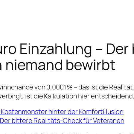
uro Einzahlung – Der
n niemand bewirbt
winnchance von 0,0001 % – das ist die Realität
rbirgt, ist die Kalkulation hier entscheidend
e Kostenmonster hinter der Komfortillusion
 Der bittere Realitäts-Check für Veteranen