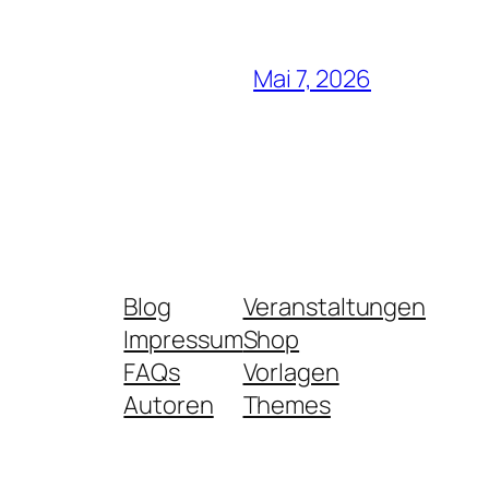
Mai 7, 2026
Blog
Veranstaltungen
Impressum
Shop
FAQs
Vorlagen
Autoren
Themes