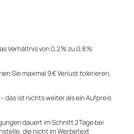
s Verhältnis von 0,2 % zu 0,8 %
nen Sie maximal 9 € Verlust tolerieren,
 das ist nichts weiter als ein Aufpreis
gungen dauert im Schnitt 2 Tage bei
nstelle, die nicht im Werbetext