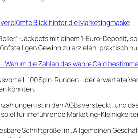
verblümte Blick hinter die Marketingmaske
 Roller“-Jackpots mit einem 1‑Euro‑Deposit, so i
ünfstelligen Gewinn zu erzielen, praktisch null
 – Warum die Zahlen das wahre Geld bestimm
vorteil, 100 Spin‑Runden – der erwartete Verlus
nen könnten.
inzahlungen ist in den AGBs versteckt, und das
spiel für irreführende Marketing‑Kleinigkeite
lesbare Schriftgröße im „Allgemeinen Geschä