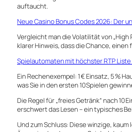
auftaucht.
Neue Casino Bonus Codes 2026: Der un
Vergleicht man die Volatilität von „High
klarer Hinweis, dass die Chance, einen f
Spielautomaten mit höchster RTP Liste
Ein Rechenexempel: 1 € Einsatz, 5 % Haus
was Sie in den ersten 10 Spielen gewin
Die Regel für „freies Getränk“ nach 10 E
erschwert das Lesen – ein typisches Bei
Und zum Schluss: Diese winzige, kaum 