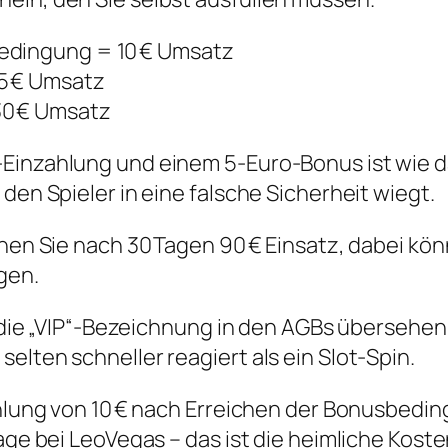
bedingung = 10 € Umsatz
5 € Umsatz
30 € Umsatz
Einzahlung und einem 5‑Euro‑Bonus ist wie da
den Spieler in eine falsche Sicherheit wiegt.
hen Sie nach 30 Tagen 90 € Einsatz, dabei kön
gen.
t die „VIP“-Bezeichnung in den AGBs übersehen –
elten schneller reagiert als ein Slot‑Spin.
ahlung von 10 € nach Erreichen der Bonusbedin
age bei LeoVegas – das ist die heimliche Koste