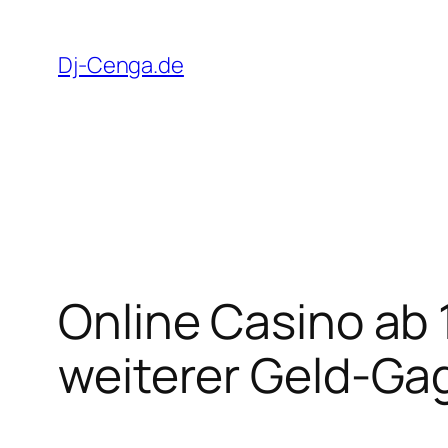
Zum
Inhalt
Dj-Cenga.de
springen
Online Casino ab 
weiterer Geld‑Gag