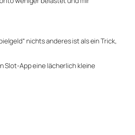
 Konto weniger belastet und mir
lgeld“ nichts anderes ist als ein Trick,
n Slot‑App eine lächerlich kleine