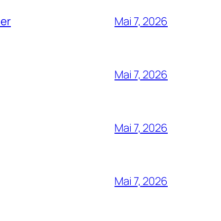
ler
Mai 7, 2026
Mai 7, 2026
Mai 7, 2026
Mai 7, 2026