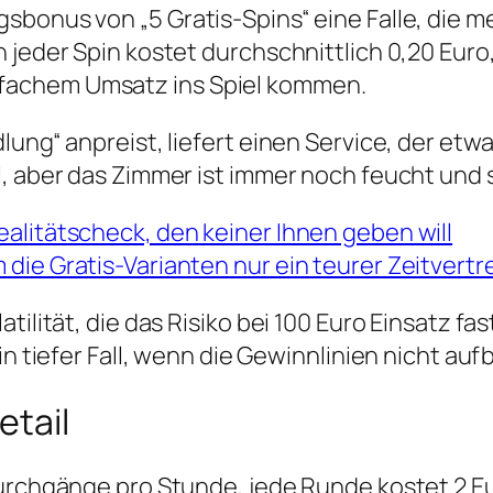
gsbonus von „5 Gratis‑Spins“ eine Falle, die
jeder Spin kostet durchschnittlich 0,20 Euro, a
fachem Umsatz ins Spiel kommen.
ung“ anpreist, liefert einen Service, der etwa
l, aber das Zimmer ist immer noch feucht und 
alitätscheck, den keiner Ihnen geben will
ie Gratis-Varianten nur ein teurer Zeitvertre
atilität, die das Risiko bei 100 Euro Einsatz 
in tiefer Fall, wenn die Gewinnlinien nicht auf
etail
urchgänge pro Stunde, jede Runde kostet 2 Eu