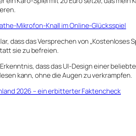
er ein Karo‑Spiel mit 20 Euro setze, das mein
ieren.
athe‑Mikrofon‑Knall im Online‑Glücksspiel
ar, dass das Versprechen von „Kostenloses Spie
tatt sie zu befreien.
 Erkenntnis, dass das UI‑Design einer beliebte
lesen kann, ohne die Augen zu verkrampfen.
hland 2026 – ein erbitterter Faktencheck