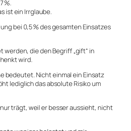
7 %.
ist ein Irrglaube.
ahlung bei 0,5 % des gesamten Einsatzes
erden, die den Begriff „gift“ in
chenkt wird.
e bedeutet. Nicht einmal ein Einsatz
öht lediglich das absolute Risiko um
ur trägt, weil er besser aussieht, nicht