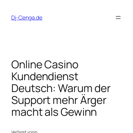
Zum
Inhalt
Dj-Cenga.de
springen
Online Casino
Kundendienst
Deutsch: Warum der
Support mehr Ärger
macht als Gewinn
Verfasst von
in