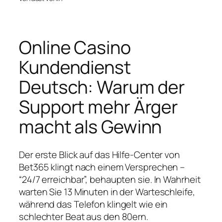
Online Casino
Kundendienst
Deutsch: Warum der
Support mehr Ärger
macht als Gewinn
Der erste Blick auf das Hilfe-Center von
Bet365 klingt nach einem Versprechen –
“24/7 erreichbar”, behaupten sie. In Wahrheit
warten Sie 13 Minuten in der Warteschleife,
während das Telefon klingelt wie ein
schlechter Beat aus den 80ern.