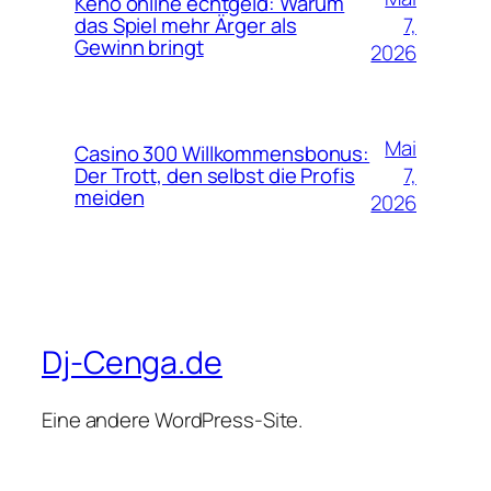
Keno online echtgeld: Warum
7,
das Spiel mehr Ärger als
Gewinn bringt
2026
Mai
Casino 300 Willkommensbonus:
7,
Der Trott, den selbst die Profis
meiden
2026
Dj-Cenga.de
Eine andere WordPress-Site.