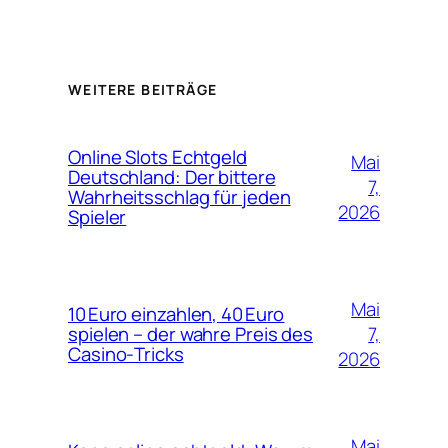
WEITERE BEITRÄGE
Online Slots Echtgeld
Mai
Deutschland: Der bittere
7,
Wahrheitsschlag für jeden
2026
Spieler
Mai
10 Euro einzahlen, 40 Euro
7,
spielen – der wahre Preis des
Casino‑Tricks
2026
Mai