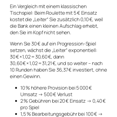
Ein Vergleich mit einem klassischen
Tischspiel: Beim Roulette mit 5 € Einsatz
kostet die „Leiter“ Sie zusätzlich 0,10 €, weil
die Bank einen kleinen Aufschlag erhebt,
den Sie im Kopf nicht sehen.
Wenn Sie 30 € auf ein Progression‑Spiel
setzen, wächst die „Leiter“ exponentiell:
30 € × 1,02 = 30,60 €, dann
30,60 € × 1,02 = 31,21 €, und so weiter – nach
10 Runden haben Sie 36,37 € investiert, ohne
einen Gewinn.
10 % höhere Provision bei 5 000 €
Umsatz → 500 € Verlust
2 % Gebühren bei 20 € Einsatz → 0,40 €
pro Spiel
1,5 % Bearbeitungsgebühr bei 100 € →