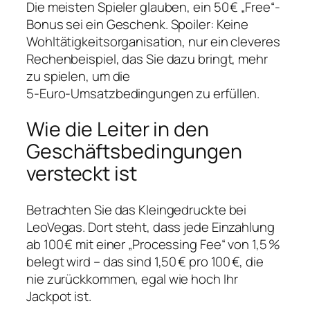
Die meisten Spieler glauben, ein 50 € „Free“-
Bonus sei ein Geschenk. Spoiler: Keine
Wohltätigkeitsorganisation, nur ein cleveres
Rechenbeispiel, das Sie dazu bringt, mehr
zu spielen, um die
5‑Euro‑Umsatzbedingungen zu erfüllen.
Wie die Leiter in den
Geschäftsbedingungen
versteckt ist
Betrachten Sie das Kleingedruckte bei
LeoVegas. Dort steht, dass jede Einzahlung
ab 100 € mit einer „Processing Fee“ von 1,5 %
belegt wird – das sind 1,50 € pro 100 €, die
nie zurückkommen, egal wie hoch Ihr
Jackpot ist.