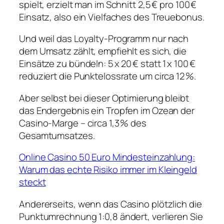
spielt, erzielt man im Schnitt 2,5 € pro 100 €
Einsatz, also ein Vielfaches des Treuebonus.
Und weil das Loyalty‑Programm nur nach
dem Umsatz zählt, empfiehlt es sich, die
Einsätze zu bündeln: 5 x 20 € statt 1 x 100 €
reduziert die Punktelossrate um circa 12 %.
Aber selbst bei dieser Optimierung bleibt
das Endergebnis ein Tropfen im Ozean der
Casino‑Marge – circa 1,3 % des
Gesamtumsatzes.
Online Casino 50 Euro Mindesteinzahlung:
Warum das echte Risiko immer im Kleingeld
steckt
Andererseits, wenn das Casino plötzlich die
Punktumrechnung 1:0,8 ändert, verlieren Sie