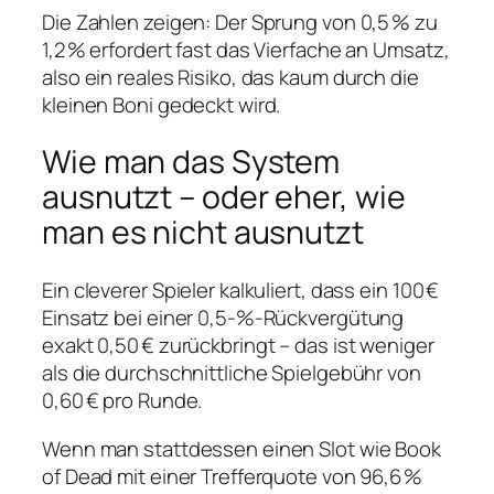
Die Zahlen zeigen: Der Sprung von 0,5 % zu
1,2 % erfordert fast das Vierfache an Umsatz,
also ein reales Risiko, das kaum durch die
kleinen Boni gedeckt wird.
Wie man das System
ausnutzt – oder eher, wie
man es nicht ausnutzt
Ein cleverer Spieler kalkuliert, dass ein 100 €
Einsatz bei einer 0,5‑%‑Rückvergütung
exakt 0,50 € zurückbringt – das ist weniger
als die durchschnittliche Spielgebühr von
0,60 € pro Runde.
Wenn man stattdessen einen Slot wie Book
of Dead mit einer Trefferquote von 96,6 %