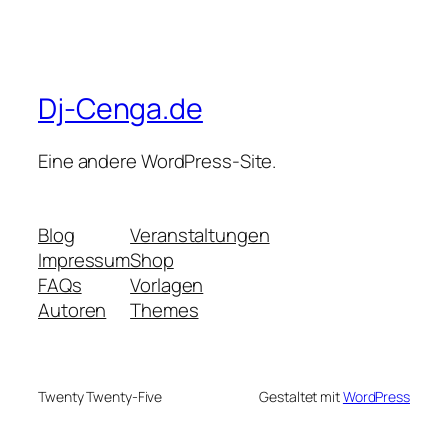
Dj-Cenga.de
Eine andere WordPress-Site.
Blog
Veranstaltungen
Impressum
Shop
FAQs
Vorlagen
Autoren
Themes
Twenty Twenty-Five
Gestaltet mit
WordPress