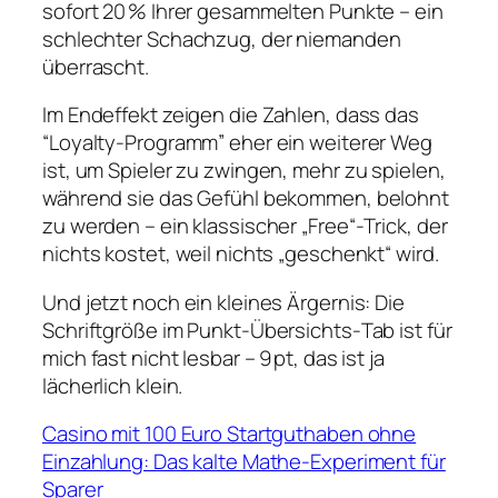
sofort 20 % Ihrer gesammelten Punkte – ein
schlechter Schachzug, der niemanden
überrascht.
Im Endeffekt zeigen die Zahlen, dass das
“Loyalty‑Programm” eher ein weiterer Weg
ist, um Spieler zu zwingen, mehr zu spielen,
während sie das Gefühl bekommen, belohnt
zu werden – ein klassischer „Free“‑Trick, der
nichts kostet, weil nichts „geschenkt“ wird.
Und jetzt noch ein kleines Ärgernis: Die
Schriftgröße im Punkt‑Übersichts‑Tab ist für
mich fast nicht lesbar – 9 pt, das ist ja
lächerlich klein.
Casino mit 100 Euro Startguthaben ohne
Einzahlung: Das kalte Mathe‑Experiment für
Sparer