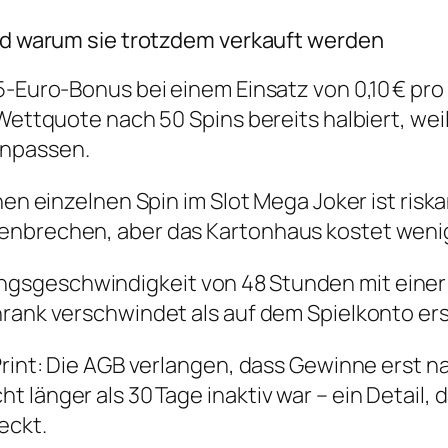
und warum sie trotzdem verkauft werden
5‑Euro‑Bonus bei einem Einsatz von 0,10 € pro
 Wettquote nach 50 Spins bereits halbiert, we
anpassen.
inen einzelnen Spin im Slot Mega Joker ist ris
enbrechen, aber das Kartonhaus kostet weni
gsgeschwindigkeit von 48 Stunden mit einer
hrank verschwindet als auf dem Spielkonto er
 Print: Die AGB verlangen, dass Gewinne erst 
länger als 30 Tage inaktiv war – ein Detail, d
eckt.