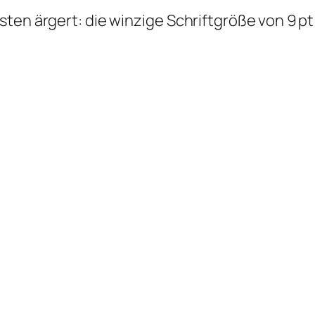
ten ärgert: die winzige Schriftgröße von 9 pt 