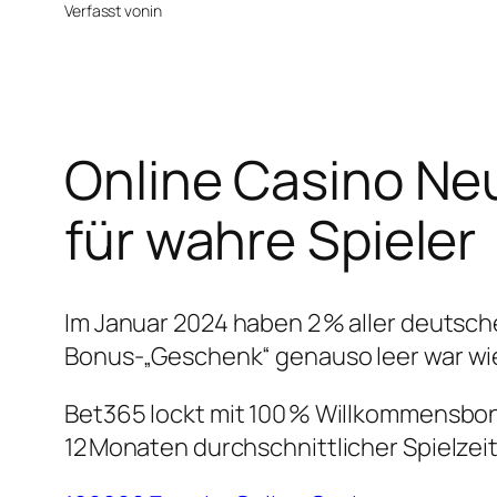
Verfasst von
in
Online Casino Neu
für wahre Spieler
Im Januar 2024 haben 2 % aller deutsche
Bonus‑„Geschenk“ genauso leer war wie
Bet365 lockt mit 100 % Willkommensbo
12 Monaten durchschnittlicher Spielzeit