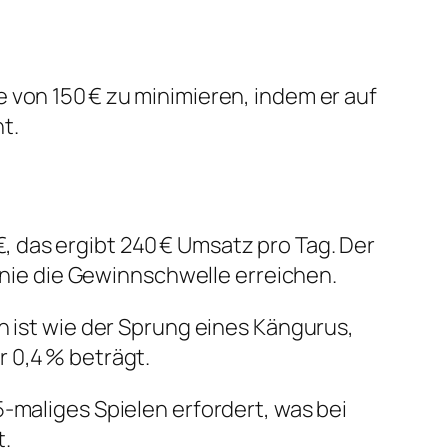
 von 150 € zu minimieren, indem er auf
t.
 €, das ergibt 240 € Umsatz pro Tag. Der
r nie die Gewinnschwelle erreichen.
h ist wie der Sprung eines Kängurus,
 0,4 % beträgt.
‑maliges Spielen erfordert, was bei
t.