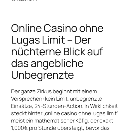
Online Casino ohne
Lugas Limit – Der
nüchterne Blick auf
das angebliche
Unbegrenzte
Der ganze Zirkus beginnt mit einem
Versprechen: kein Limit, unbegrenzte
Einsätze, 24‑Stunden‑Action. In Wirklichkeit
steckt hinter „online casino ohne lugas limit“
meist ein mathematischer Käfig, der exakt
1,000 € pro Stunde übersteigt, bevor das