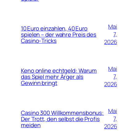
Mai
10 Euro einzahlen, 40 Euro
7,
spielen – der wahre Preis des
Casino‑Tricks
2026
Mai
Keno online echtgeld: Warum
7,
das Spiel mehr Ärger als
Gewinn bringt
2026
Mai
Casino 300 Willkommensbonus:
7,
Der Trott, den selbst die Profis
meiden
2026