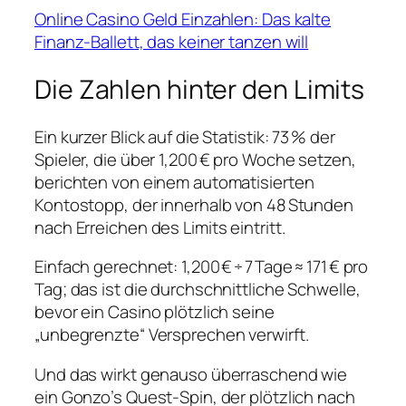
Online Casino Geld Einzahlen: Das kalte
Finanz‑Ballett, das keiner tanzen will
Die Zahlen hinter den Limits
Ein kurzer Blick auf die Statistik: 73 % der
Spieler, die über 1,200 € pro Woche setzen,
berichten von einem automatisierten
Kontostopp, der innerhalb von 48 Stunden
nach Erreichen des Limits eintritt.
Einfach gerechnet: 1,200 € ÷ 7 Tage ≈ 171 € pro
Tag; das ist die durchschnittliche Schwelle,
bevor ein Casino plötzlich seine
„unbegrenzte“ Versprechen verwirft.
Und das wirkt genauso überraschend wie
ein Gonzo’s Quest‑Spin, der plötzlich nach