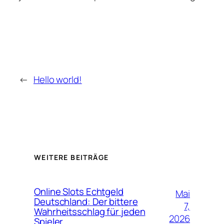
←
Hello world!
WEITERE BEITRÄGE
Online Slots Echtgeld
Mai
Deutschland: Der bittere
7,
Wahrheitsschlag für jeden
2026
Spieler