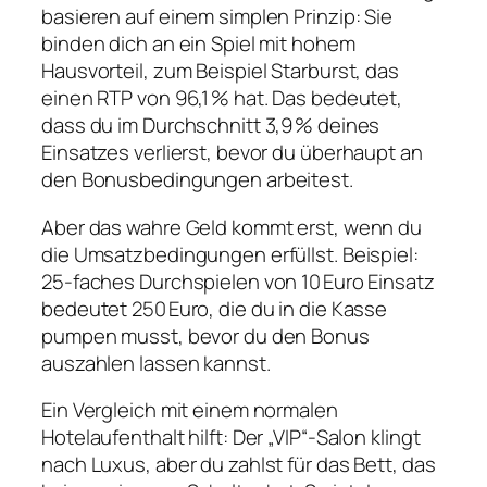
basieren auf einem simplen Prinzip: Sie
binden dich an ein Spiel mit hohem
Hausvorteil, zum Beispiel Starburst, das
einen RTP von 96,1 % hat. Das bedeutet,
dass du im Durchschnitt 3,9 % deines
Einsatzes verlierst, bevor du überhaupt an
den Bonusbedingungen arbeitest.
Aber das wahre Geld kommt erst, wenn du
die Umsatzbedingungen erfüllst. Beispiel:
25‑faches Durchspielen von 10 Euro Einsatz
bedeutet 250 Euro, die du in die Kasse
pumpen musst, bevor du den Bonus
auszahlen lassen kannst.
Ein Vergleich mit einem normalen
Hotelaufenthalt hilft: Der „VIP“-Salon klingt
nach Luxus, aber du zahlst für das Bett, das