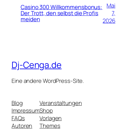
Mai
Casino 300 Willkommensbonus:
7,
Der Trott, den selbst die Profis
meiden
2026
Dj-Cenga.de
Eine andere WordPress-Site.
Blog
Veranstaltungen
Impressum
Shop
FAQs
Vorlagen
Autoren
Themes