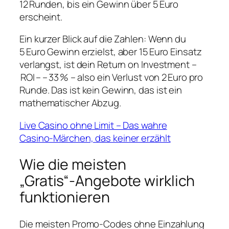
12 Runden, bis ein Gewinn über 5 Euro
erscheint.
Ein kurzer Blick auf die Zahlen: Wenn du
5 Euro Gewinn erzielst, aber 15 Euro Einsatz
verlangst, ist dein Return on Investment –
ROI – – 33 % – also ein Verlust von 2 Euro pro
Runde. Das ist kein Gewinn, das ist ein
mathematischer Abzug.
Live Casino ohne Limit – Das wahre
Casino‑Märchen, das keiner erzählt
Wie die meisten
„Gratis“‑Angebote wirklich
funktionieren
Die meisten Promo‑Codes ohne Einzahlung