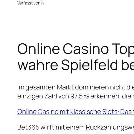
Verfasst von
in
Online Casino To
wahre Spielfeld 
Im gesamten Markt dominieren nicht di
einzigen Zahl von 97,5 % erkennen, die
Online Casino mit klassische Slots: Das
Bet365 wirft mit einem Rückzahlungswer