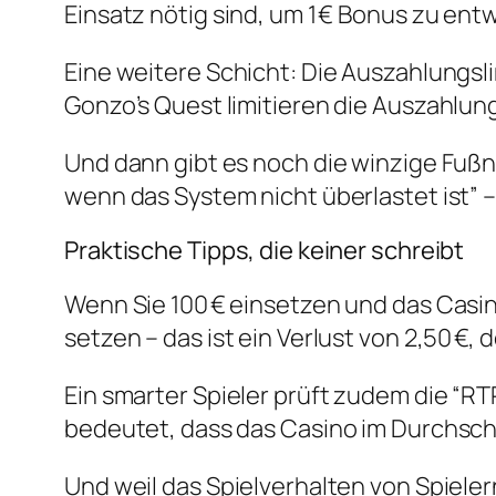
Einsatz nötig sind, um 1 € Bonus zu ent
Eine weitere Schicht: Die Auszahlungsli
Gonzo’s Quest limitieren die Auszahlung
Und dann gibt es noch die winzige Fuß
wenn das System nicht überlastet ist” – 
Praktische Tipps, die keiner schreibt
Wenn Sie 100 € einsetzen und das Casino
setzen – das ist ein Verlust von 2,50 
Ein smarter Spieler prüft zudem die “RT
bedeutet, dass das Casino im Durchschni
Und weil das Spielverhalten von Spieler