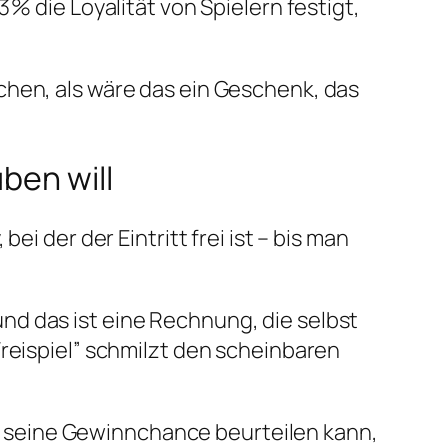
% die Loyalität von Spielern festigt,
chen, als wäre das ein Geschenk, das
ben will
i der der Eintritt frei ist – bis man
nd das ist eine Rechnung, die selbst
Freispiel” schmilzt den scheinbaren
ler seine Gewinnchance beurteilen kann,