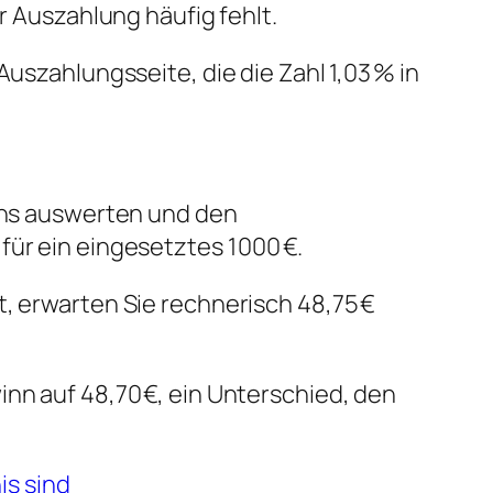
r Auszahlung häufig fehlt.
Auszahlungsseite, die die Zahl 1,03 % in
pins auswerten und den
ür ein eingesetztes 1 000 €.
t, erwarten Sie rechnerisch 48,75 €
inn auf 48,70 €, ein Unterschied, den
is sind