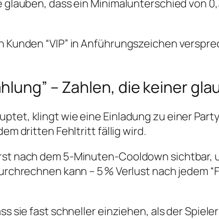
 glauben, dass ein Minimalunterschied von 0,3 
en Kunden “VIP” in Anführungszeichen verspre
lung” – Zahlen, die keiner glau
t, klingt wie eine Einladung zu einer Party, be
em dritten Fehltritt fällig wird.
rst nach dem 5‑Minuten‑Cooldown sichtbar, u
durchrechnen kann – 5 % Verlust nach jedem “
ass sie fast schneller einziehen, als der Spie