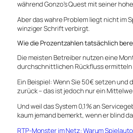
während Gonzo’s Quest mit seiner hohen V
Aber das wahre Problem liegt nicht im Sp
winziger Schrift verbirgt.
Wie die Prozentzahlen tatsächlich be
Die meisten Betreiber nutzen eine Mont
durchschnittlichen Rückfluss ermitteln 
Ein Beispiel: Wenn Sie 50 € setzen und 
zurück – das ist jedoch nur ein Mittelwe
Und weil das System 0,1 % an Servicegeb
kaum jemand bemerkt, wenn er blind das
RTP‑Monster im Netz: Warum Spielautom