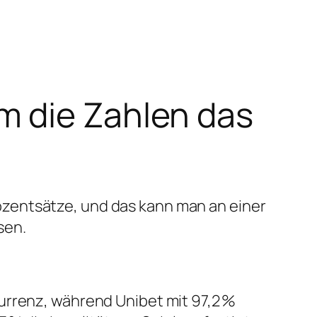
m die Zahlen das
zentsätze, und das kann man an einer
sen.
urrenz, während Unibet mit 97,2 %