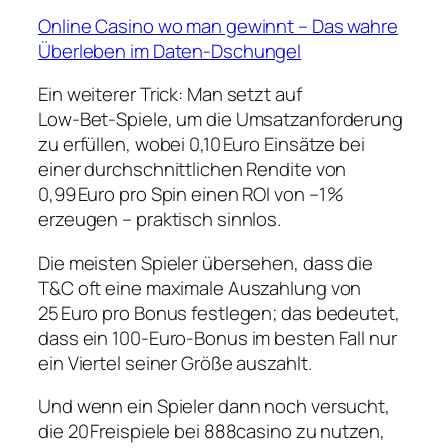
Online Casino wo man gewinnt – Das wahre
Überleben im Daten-Dschungel
Ein weiterer Trick: Man setzt auf
Low‑Bet‑Spiele, um die Umsatzanforderung
zu erfüllen, wobei 0,10 Euro Einsätze bei
einer durchschnittlichen Rendite von
0,99 Euro pro Spin einen ROI von –1 %
erzeugen – praktisch sinnlos.
Die meisten Spieler übersehen, dass die
T&C oft eine maximale Auszahlung von
25 Euro pro Bonus festlegen; das bedeutet,
dass ein 100‑Euro‑Bonus im besten Fall nur
ein Viertel seiner Größe auszahlt.
Und wenn ein Spieler dann noch versucht,
die 20 Freispiele bei 888casino zu nutzen,