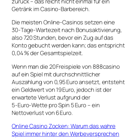
zurück – das reicht nicht einmal für ein
Getränk im Casino‑Barbereich.
Die meisten Online‑Casinos setzen eine
30‑Tage‑Wartezeit nach Bonusaktivierung,
also 720 Stunden, bevor ein Zug auf das
Konto gebucht werden kann; das entspricht
0,04 % der Gesamtspielzeit.
Wenn man die 20 Freispiele von 888casino
auf ein Spiel mit durchschnittlicher
Auszahlung von 0,95 Euro ansetzt, entsteht
ein Geldwert von 19 Euro, jedoch ist der
erwartete Verlust aufgrund der
5‑Euro‑Wette pro Spin 5 Euro – ein
Nettoverlust von 6 Euro.
Online Casino Zocken: Warum das wahre
Spiel immer hinter den Werbeversprechen