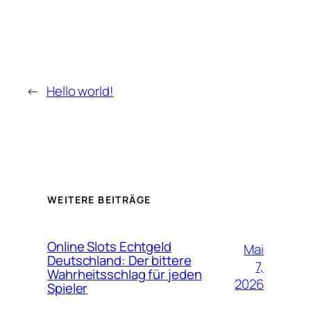
←
Hello world!
WEITERE BEITRÄGE
Online Slots Echtgeld
Mai
Deutschland: Der bittere
7,
Wahrheitsschlag für jeden
2026
Spieler