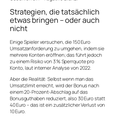
Strategien, die tatsächlich
etwas bringen – oder auch
nicht
Einige Spieler versuchen, die 150 Euro
Umsatzanforderung zu umgehen, indem sie
mehrere Konten eröffnen; das führt jedoch
zu einem Risiko von 3 % Sperrquote pro
Konto, laut interner Analyse von 2022.
Aber die Realität: Selbst wenn man das
Umsatzlimit erreicht, wird der Bonus nach
einem 20‑Prozent‑Abschlag auf das
Bonusguthaben reduziert, also 30 Euro statt
40 Euro – das ist ein zusätzlicher Verlust von
10 Euro.