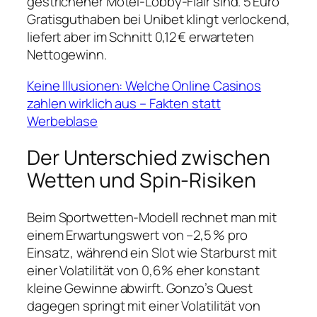
gestrichener Motel‑Lobby‑Flair sind. 5 Euro
Gratisguthaben bei Unibet klingt verlockend,
liefert aber im Schnitt 0,12 € erwarteten
Nettogewinn.
Keine Illusionen: Welche Online Casinos
zahlen wirklich aus – Fakten statt
Werbeblase
Der Unterschied zwischen
Wetten und Spin‑Risiken
Beim Sportwetten‑Modell rechnet man mit
einem Erwartungswert von –2,5 % pro
Einsatz, während ein Slot wie Starburst mit
einer Volatilität von 0,6 % eher konstant
kleine Gewinne abwirft. Gonzo’s Quest
dagegen springt mit einer Volatilität von