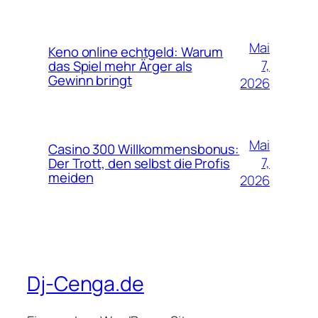
Mai
Keno online echtgeld: Warum
7,
das Spiel mehr Ärger als
Gewinn bringt
2026
Mai
Casino 300 Willkommensbonus:
7,
Der Trott, den selbst die Profis
meiden
2026
Dj-Cenga.de