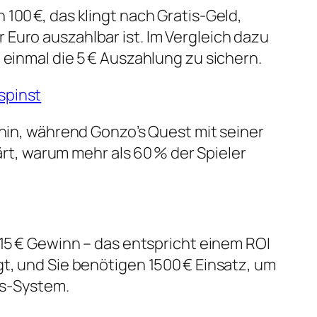
100 €, das klingt nach Gratis‑Geld,
Euro auszahlbar ist. Im Vergleich dazu
 einmal die 5 € Auszahlung zu sichern.
spinst
 hin, während Gonzo’s Quest mit seiner
lärt, warum mehr als 60 % der Spieler
 15 € Gewinn – das entspricht einem ROI
gt, und Sie benötigen 1500 € Einsatz, um
us‑System.