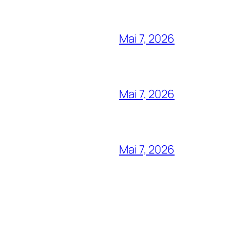
Mai 7, 2026
Mai 7, 2026
Mai 7, 2026