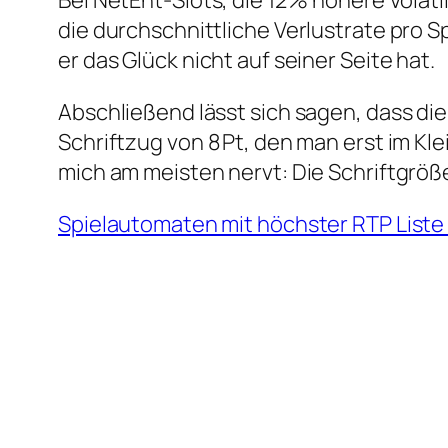
die durchschnittliche Verlustrate pro Sp
er das Glück nicht auf seiner Seite hat.
Abschließend lässt sich sagen, dass die
Schriftzug von 8 Pt, den man erst im K
mich am meisten nervt: Die Schriftgröße 
Spielautomaten mit höchster RTP Liste