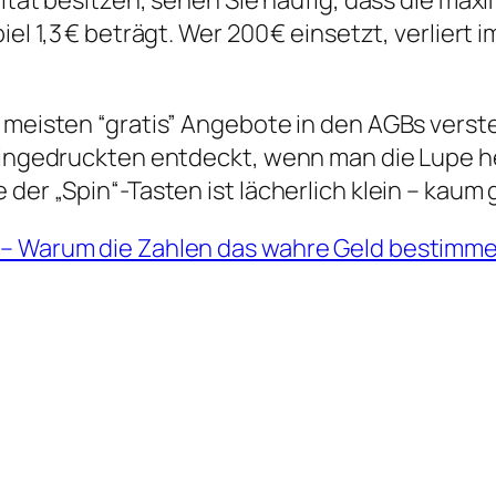
iel 1,3 € beträgt. Wer 200 € einsetzt, verlier
 meisten “gratis” Angebote in den AGBs verste
leingedruckten entdeckt, wenn man die Lupe he
der „Spin“-Tasten ist lächerlich klein – kaum 
 – Warum die Zahlen das wahre Geld bestimm