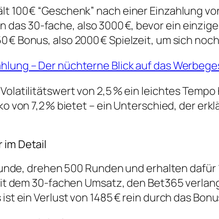
t 100 € “Geschenk” nach einer Einzahlung von 
as 30‑fache, also 3000 €, bevor ein einziger 
 € Bonus, also 2000 € Spielzeit, um sich noch
ahlung – Der nüchterne Blick auf das Werbege
Volatilitätswert von 2,5 % ein leichtes Tempo
ko von 7,2 % bietet – ein Unterschied, der erk
 im Detail
o Runde, drehen 500 Runden und erhalten dafür
 mit dem 30‑fachen Umsatz, den Bet365 verlan
 ist ein Verlust von 1485 € rein durch das Bon