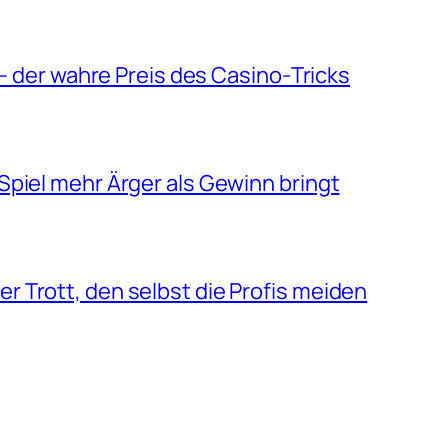
 – der wahre Preis des Casino‑Tricks
piel mehr Ärger als Gewinn bringt
 Trott, den selbst die Profis meiden