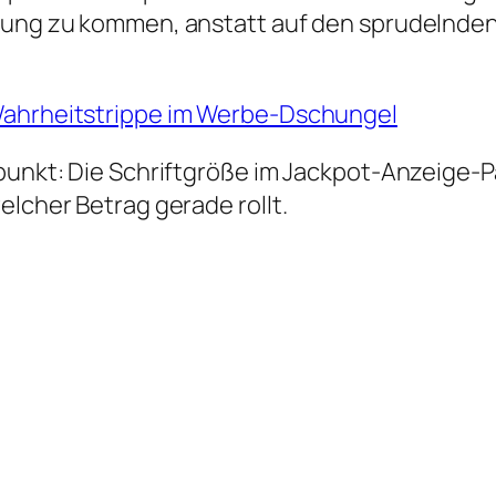
ilung zu kommen, anstatt auf den sprudelnden
 Wahrheitstrippe im Werbe-Dschungel
punkt: Die Schriftgröße im Jackpot‑Anzeige‑Pan
elcher Betrag gerade rollt.