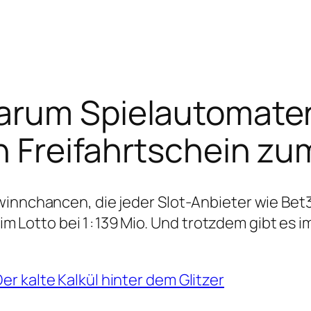
arum Spielautomaten
in Freifahrtschein z
winnchancen, die jeder Slot‑Anbieter wie Bet
 im Lotto bei 1 : 139 Mio. Und trotzdem gibt es 
r kalte Kalkül hinter dem Glitzer