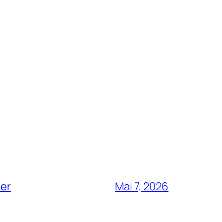
ler
Mai 7, 2026