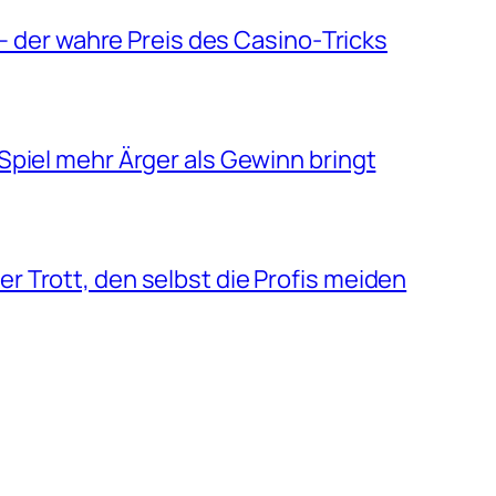
 – der wahre Preis des Casino‑Tricks
piel mehr Ärger als Gewinn bringt
 Trott, den selbst die Profis meiden