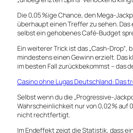
Die 0,05 %ige Chance, den Mega‑Jackpot
überhaupt einen Treffer zu sehen. Das e
selbst ein gehobenes Café‑Budget sp
Ein weiterer Trick ist das „Cash‑Drop“,
mindestens einen Gewinn erzielt. Das kl
im besten Fall zurückbekommst – das de
Casino ohne Lugas Deutschland: Das tr
Selbst wenn du die „Progressive‑Jackpo
Wahrscheinlichkeit nur von 0,02 % auf 0
nicht rechtfertigt.
Im Endeffekt zeigt die Statistik, dass e