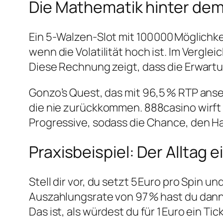
Die Mathematik hinter de
Ein 5‑Walzen‑Slot mit 100 000 Möglichke
wenn die Volatilität hoch ist. Im Verglei
Diese Rechnung zeigt, dass die Erwart
Gonzo’s Quest, das mit 96,5 % RTP ansetz
die nie zurückkommen. 888casino wirft 
Progressive, sodass die Chance, den Ha
Praxisbeispiel: Der Alltag 
Stell dir vor, du setzt 5 Euro pro Spin 
Auszahlungsrate von 97 % hast du dann 
Das ist, als würdest du für 1 Euro ein Ti