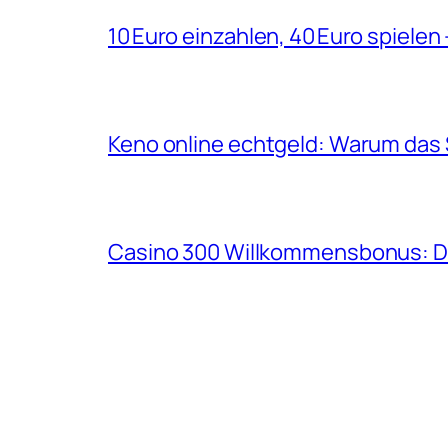
10 Euro einzahlen, 40 Euro spielen
Keno online echtgeld: Warum das S
Casino 300 Willkommensbonus: Der