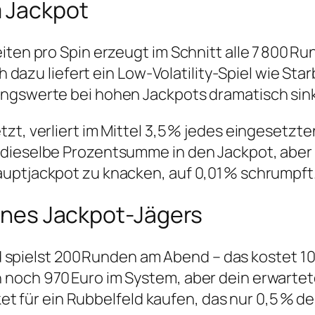
m Jackpot
iten pro Spin erzeugt im Schnitt alle 7 800 Ru
ch dazu liefert ein Low‑Volatility‑Spiel wie Sta
ungswerte bei hohen Jackpots dramatisch sin
t, verliert im Mittel 3,5 % jedes eingesetzten
dieselbe Prozentsumme in den Jackpot, aber v
uptjackpot zu knacken, auf 0,01 % schrumpft
eines Jackpot-Jägers
und spielst 200 Runden am Abend – das kostet 1 
noch 970 Euro im System, aber dein erwartete
cket für ein Rubbelfeld kaufen, das nur 0,5 % d