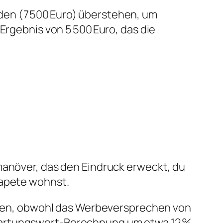
den (7 500 Euro) überstehen, um
Ergebnis von 5 500 Euro, das die
manöver, das den Eindruck erweckt, du
Tapete wohnst.
Runden, obwohl das Werbeversprechen von
wartungswert‑Berechnung um etwa 12 %.