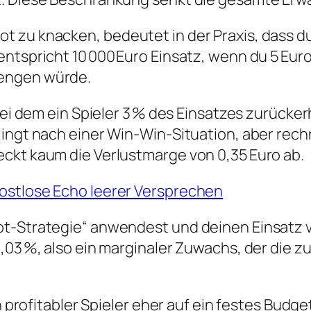
 zu knacken, bedeutet in der Praxis, dass du 
ntspricht 10 000 Euro Einsatz, wenn du 5 Euro 
rengen würde.
 bei dem ein Spieler 3 % des Einsatzes zurücke
ingt nach einer Win‑Win‑Situation, aber rechne
ckt kaum die Verlustmarge von 0,35 Euro ab.
ostlose Echo leerer Versprechen
t‑Strategie“ anwendest und deinen Einsatz von
,03 %, also ein marginaler Zuwachs, der die z
in profitabler Spieler eher auf ein festes Budg