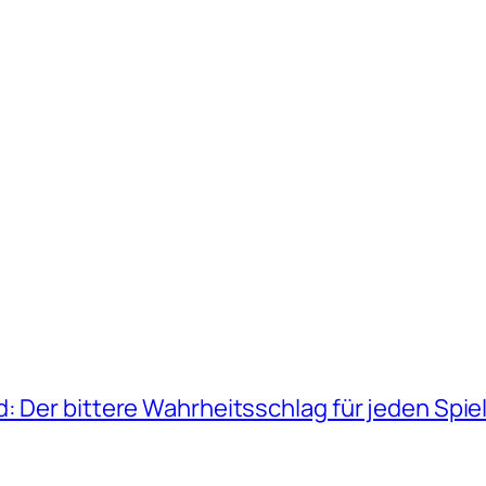
: Der bittere Wahrheitsschlag für jeden Spie