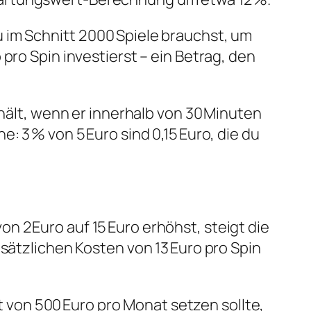
im Schnitt 2 000 Spiele brauchst, um
pro Spin investierst – ein Betrag, den
rhält, wenn er innerhalb von 30 Minuten
: 3 % von 5 Euro sind 0,15 Euro, die du
 2 Euro auf 15 Euro erhöhst, steigt die
usätzlichen Kosten von 13 Euro pro Spin
et von 500 Euro pro Monat setzen sollte,