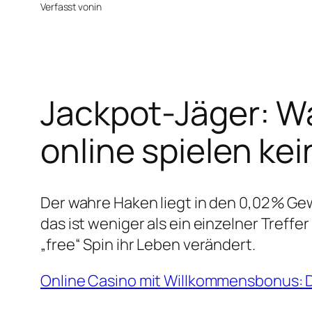
Verfasst von
in
Jackpot-Jäger: W
online spielen ke
Der wahre Haken liegt in den 0,02 % Ge
das ist weniger als ein einzelner Treffer
„free“ Spin ihr Leben verändert.
Online Casino mit Willkommensbonus: De