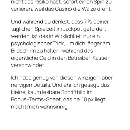
nicht das Risiko hast, sofort einen Spin zu
verlieren, weil das Casino die Walze dreht.
Und während du denkst, dass 7 % deiner
täglichen Spielzeit im Jackpot gefordert
werden, ist das in Wirklichkeit nur ein
psychologischer Trick, um dich länger am
Bildschirm zu halten, während das
eigentliche Geld in den Betreiber‑Kassen
verschwindet.
Ich habe genug von diesen winzigen, aber
nervigen Details. Und ehrlich gesagt, das
kleine, kaum lesbare Schriftbild im
Bonus‑Terms‑Sheet, das bei 10 px liegt,
macht mich wahnsinnig.