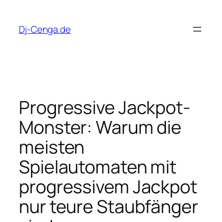
Zum
Inhalt
Dj-Cenga.de
springen
Progressive Jackpot-
Monster: Warum die
meisten
Spielautomaten mit
progressivem Jackpot
nur teure Staubfänger