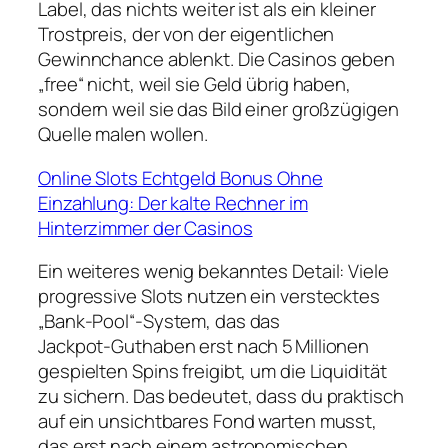
Label, das nichts weiter ist als ein kleiner
Trostpreis, der von der eigentlichen
Gewinnchance ablenkt. Die Casinos geben
„free“ nicht, weil sie Geld übrig haben,
sondern weil sie das Bild einer großzügigen
Quelle malen wollen.
Online Slots Echtgeld Bonus Ohne
Einzahlung: Der kalte Rechner im
Hinterzimmer der Casinos
Ein weiteres wenig bekanntes Detail: Viele
progressive Slots nutzen ein verstecktes
„Bank‑Pool“-System, das das
Jackpot‑Guthaben erst nach 5 Millionen
gespielten Spins freigibt, um die Liquidität
zu sichern. Das bedeutet, dass du praktisch
auf ein unsichtbares Fond warten musst,
das erst nach einem astronomischen