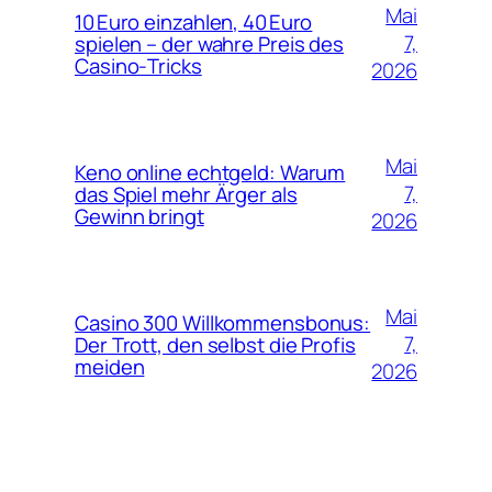
Mai
10 Euro einzahlen, 40 Euro
7,
spielen – der wahre Preis des
Casino‑Tricks
2026
Mai
Keno online echtgeld: Warum
7,
das Spiel mehr Ärger als
Gewinn bringt
2026
Mai
Casino 300 Willkommensbonus:
7,
Der Trott, den selbst die Profis
meiden
2026