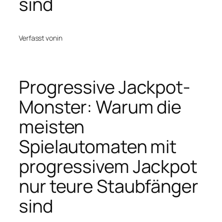
sind
Verfasst von
in
Progressive Jackpot-
Monster: Warum die
meisten
Spielautomaten mit
progressivem Jackpot
nur teure Staubfänger
sind